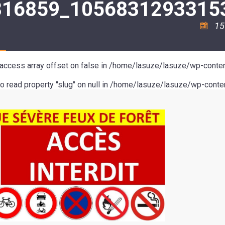
816859_1056831293315
ASSOCIATION
/
LA
RISQUES
COULÉE
MAJEURS
15
DOUCE
SANTÉ/COMMERCES/ARTISANS
o access array offset on false in
/home/lasuze/lasuze/wp-conten
to read property "slug" on null in
/home/lasuze/lasuze/wp-conten