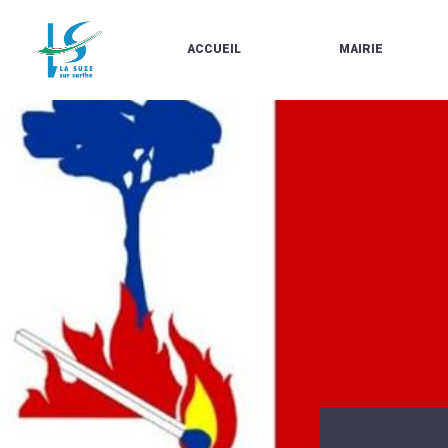
ACCUEIL
MAIRIE
LE
LES
MARCHÉ
ÉLUS
À
CONTACTS
PROPOS
/
DE
HORAIRES
LA
URBANISME/PLU
SUZE
EN
BULLETINS
LIGNE
EN
CARTES
LIGNE
D'IDENTITÉ-
PASSEPORTS
AGENDA
LE
CMJ
LA
SUZE
RÉUNIONS
AU
DU
DÉBUT
CONSEIL
DU
MUNICIPAL
20ÈME
ARRÊTÉS
SIÈCLE
ET
DÉCISIONS
DU
MAIRE