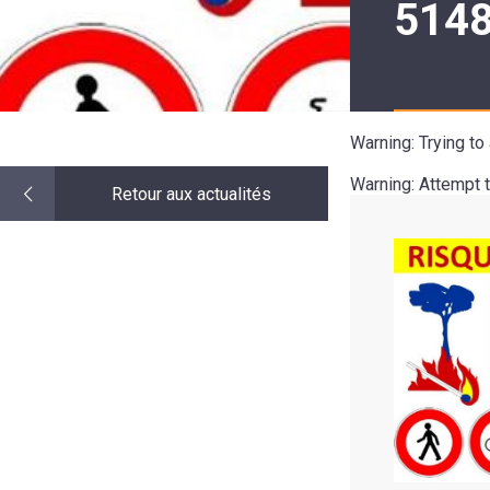
514
LE
MOT
DE
LA
MINORITÉ
Warning
: Trying t
Warning
: Attempt 
Retour aux actualités