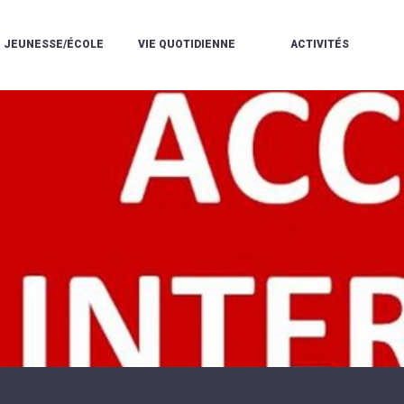
JEUNESSE/ÉCOLE
VIE QUOTIDIENNE
ACTIVITÉS
L'ACCUEIL
ESPACE
L
LA
DE
DE
V
MÉDIATHÈQUE
LOISIRS
VIE
V
L'ÉCOLE
SOCIALE
LE
V
COMMUNAUTAIRE
PÉRISCOLAIRE
QUELQUES
E
DE
/
RÈGLES
D
MUSIQUE
LES
DE
L
L'ÉCOLE
MERCREDIS
VIE
R
COMMUNAUTAIRE
RÉCRÉATIFS
DE
ENVIRONNEMENT
L
LE
DANSE
C
RESTAURANT
L'EAU
LA
P
SCOLAIRE
ET
PISCINE
C
LES
L'ASSAINISSEMENT
COMMUNAUTAIRE
C
ÉCOLES
T
LA
/
E
ASSOCIATIONS
RÉSIDENCE
LE
C
AUTONOMIE
COLLÈGE
L
ESPACE
LE
H
JEUNES
CCAS
F
11
LA
V
-
POLICE
À
18
MUNICIPALE
L
ANS
S
:
SÉCURITÉ