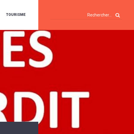
TOURISME
A
OIE
ERTE
ISITES
T
ÉCOUVERTES
ES
ANDONNÉES
E
AMPING
OUR
AMPING-
ARS
ENTES
T
ARAVANES
A
ALTE
LUVIALE
ENIR
A
UZE