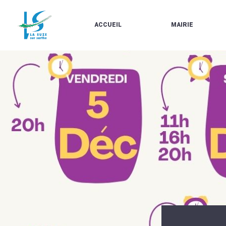
ACCUEIL
MAIRIE
LE
LES
MARCHÉ
ÉLUS
À
CONTACTS
PROPOS
/
DE
HORAIRES
LA
URBANISME/PLU
SUZE
EN
BULLETINS
LIGNE
EN
CARTES
LIGNE
D'IDENTITÉ-
PASSEPORTS
AGENDA
LE
CMJ
LA
SUZE
RÉUNIONS
AU
DU
DÉBUT
CONSEIL
DU
MUNICIPAL
20ÈME
ARRÊTÉS
SIÈCLE
ET
DÉCISIONS
DU
MAIRE