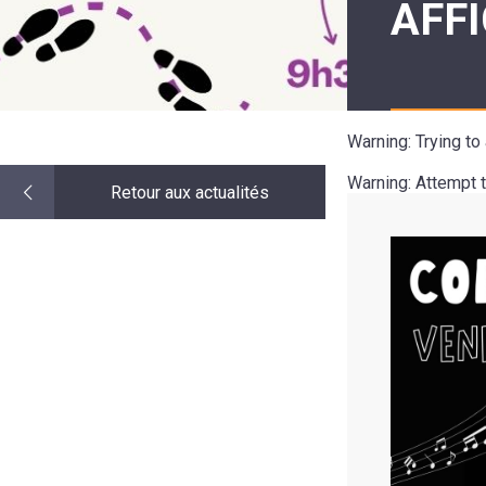
AFFI
LE
MOT
DE
LA
MINORITÉ
Warning
: Trying t
Warning
: Attempt 
Retour aux actualités