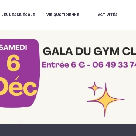
JEUNESSE/ÉCOLE
VIE QUOTIDIENNE
ACTIVITÉS
L'ACCUEIL
ESPACE
L
LA
DE
DE
V
MÉDIATHÈQUE
LOISIRS
VIE
V
L'ÉCOLE
SOCIALE
LE
V
COMMUNAUTAIRE
PÉRISCOLAIRE
QUELQUES
E
DE
/
RÈGLES
D
MUSIQUE
LES
DE
L
L'ÉCOLE
MERCREDIS
VIE
R
COMMUNAUTAIRE
RÉCRÉATIFS
DE
ENVIRONNEMENT
L
LE
DANSE
C
RESTAURANT
L'EAU
LA
P
SCOLAIRE
ET
PISCINE
C
LES
L'ASSAINISSEMENT
COMMUNAUTAIRE
C
ÉCOLES
T
LA
/
E
ASSOCIATIONS
RÉSIDENCE
LE
C
AUTONOMIE
COLLÈGE
L
ESPACE
LE
H
JEUNES
CCAS
F
11
LA
V
-
POLICE
À
18
MUNICIPALE
L
ANS
S
:
SÉCURITÉ