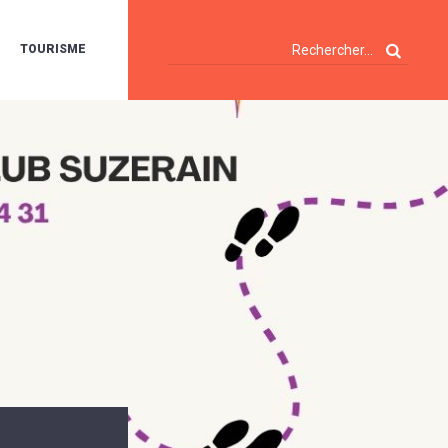
TOURISME
A
OIE
ERTE
ISITES
T
ÉCOUVERTES
ES
ANDONNÉES
E
AMPING
OUR
AMPING-
ARS
ENTES
T
ARAVANES
A
ALTE
LUVIALE
ENIR
A
UZE