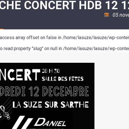
CHE CONCERT HDB 12 1
ASSOCIATION
/
LA
RISQUES
COULÉE
MAJEURS
05 nov
DOUCE
SANTÉ/COMMERCES/ARTISANS
o access array offset on false in
/home/lasuze/lasuze/wp-conten
to read property "slug" on null in
/home/lasuze/lasuze/wp-conten