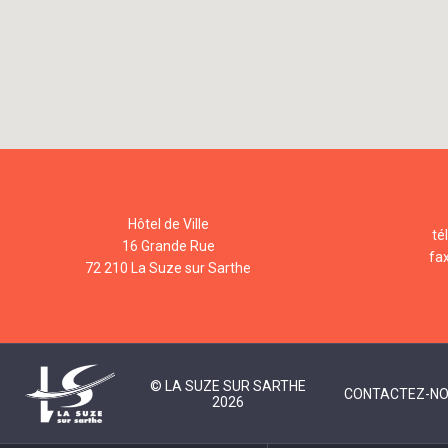
Hôtel de Ville
té
16 Grande Rue
fa
72 210 La Suze sur Sarthe
© LA SUZE SUR SARTHE
CONTACTEZ-N
2026