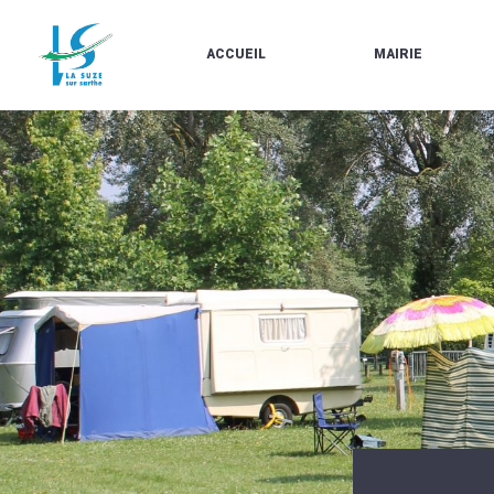
ACCUEIL
MAIRIE
LE
LES
MARCHÉ
ÉLUS
À
CONTACTS
PROPOS
/
DE
HORAIRES
LA
URBANISME/PLU
SUZE
EN
BULLETINS
LIGNE
EN
CARTES
LIGNE
D'IDENTITÉ-
PASSEPORTS
AGENDA
LE
CMJ
LA
SUZE
RÉUNIONS
AU
DU
DÉBUT
CONSEIL
DU
MUNICIPAL
20ÈME
ARRÊTÉS
SIÈCLE
ET
DÉCISIONS
DU
MAIRE