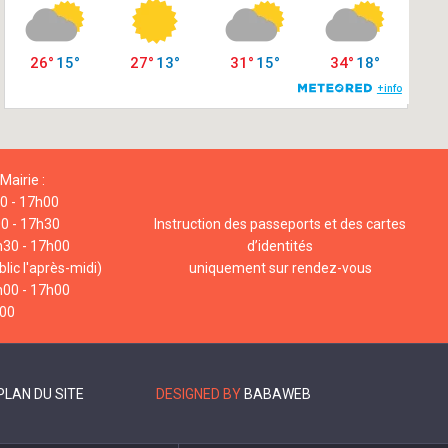
Mairie :
00 - 17h00
00 - 17h30
Instruction des passeports et des cartes
h30 - 17h00
d’identités
lic l'après-midi)
uniquement sur rendez-vous
h00 - 17h00
h00
PLAN DU SITE
DESIGNED BY
BABAWEB