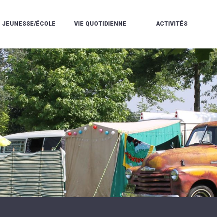
JEUNESSE/ÉCOLE
VIE QUOTIDIENNE
ACTIVITÉS
L'ACCUEIL
ESPACE
L
LA
DE
DE
V
MÉDIATHÈQUE
LOISIRS
VIE
V
L'ÉCOLE
SOCIALE
LE
V
COMMUNAUTAIRE
PÉRISCOLAIRE
QUELQUES
E
DE
/
RÈGLES
D
MUSIQUE
LES
DE
L
L'ÉCOLE
MERCREDIS
VIE
R
COMMUNAUTAIRE
RÉCRÉATIFS
DE
ENVIRONNEMENT
L
LE
DANSE
C
RESTAURANT
L'EAU
LA
P
SCOLAIRE
ET
PISCINE
C
LES
L'ASSAINISSEMENT
COMMUNAUTAIRE
C
ÉCOLES
T
LA
/
E
ASSOCIATIONS
RÉSIDENCE
LE
C
AUTONOMIE
COLLÈGE
L
ESPACE
LE
H
JEUNES
CCAS
F
11
LA
V
-
POLICE
À
18
MUNICIPALE
L
ANS
S
:
SÉCURITÉ