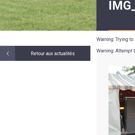
IMG
LE
MOT
DE
LA
MINORITÉ
Warning
: Trying t
Warning
: Attempt 
Retour aux actualités