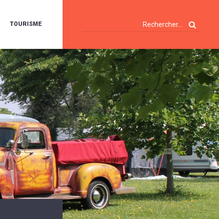
TOURISME
A
OIE
ERTE
ISITES
T
ÉCOUVERTES
ES
ANDONNÉES
E
AMPING
OUR
AMPING-
ARS
ENTES
T
ARAVANES
A
ALTE
LUVIALE
ENIR
A
UZE