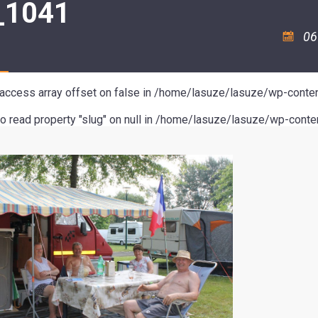
_1041
ASSOCIATION
/
LA
RISQUES
COULÉE
MAJEURS
06
DOUCE
SANTÉ/COMMERCES/ARTISANS
o access array offset on false in
/home/lasuze/lasuze/wp-conten
to read property "slug" on null in
/home/lasuze/lasuze/wp-conten