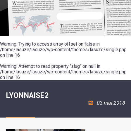
SCOLAIRE
20ÈME
RÉUNIONS
VOIE
DE
SIÈCLE
DU
LES
ENVIRONNEMENT
VERTE
MUSIQUE
CONSEIL
ÉCOLES
VISITES
L'ÉCOLE
MUNICIPAL
/
L'EAU
ET
COMMUNAUTAIRE
LE
ARRÊTÉS
ET
DÉCOUVERTES
DE
COLLÈGE
ET
L'ASSAINISSEMENT
DANSE
LES
DÉCISIONS
ESPACE
LA
LA
RANDONNÉES
DU
JEUNES
RÉSIDENCE
PISCINE
MAIRE
11
AUTONOMIE
LE
COMMUNAUTAIRE
-
LE
CAMPING
LE
Warning
18
: Trying to access array offset on false in
MOT
POUR
ASSOCIATIONS
CCAS
ANS
DE
/home/lasuze/lasuze/wp-content/themes/lasuze/single.php
CAMPING-
:
LA
LA
CARS
on line
16
ASSOCIATION
MINORITÉ
POLICE
TENTES
LA
MUNICIPALE
ET
COULÉE
Warning
CARAVANES
: Attempt to read property "slug" on null in
SÉCURITÉ
DOUCE
/
LA
/home/lasuze/lasuze/wp-content/themes/lasuze/single.php
RISQUES
HALTE
on line
16
MAJEURS
FLUVIALE
VENIR
SANTÉ/COMMERCES/ARTISANS
À
LA
LYONNAISE2
SUZE
03 mai 2018