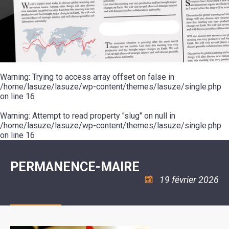
SCOLAIRE
20ÈME
RÉUNIONS
VOIE
DE
SIÈCLE
DU
LES
ENVIRONNEMENT
VERTE
MUSIQUE
CONSEIL
ÉCOLES
VISITES
L'ÉCOLE
MUNICIPAL
/
L'EAU
ET
COMMUNAUTAIRE
LE
ARRÊTÉS
ET
DÉCOUVERTES
DE
COLLÈGE
ET
L'ASSAINISSEMENT
DANSE
LES
DÉCISIONS
ESPACE
LA
LA
RANDONNÉES
DU
JEUNES
RÉSIDENCE
PISCINE
MAIRE
11
AUTONOMIE
LE
COMMUNAUTAIRE
-
LE
CAMPING
LE
Warning
18
: Trying to access array offset on false in
MOT
POUR
ASSOCIATIONS
CCAS
ANS
DE
/home/lasuze/lasuze/wp-content/themes/lasuze/single.php
CAMPING-
:
LA
LA
CARS
on line
16
ASSOCIATION
MINORITÉ
POLICE
TENTES
LA
MUNICIPALE
ET
COULÉE
Warning
CARAVANES
: Attempt to read property "slug" on null in
SÉCURITÉ
DOUCE
/
LA
/home/lasuze/lasuze/wp-content/themes/lasuze/single.php
RISQUES
HALTE
on line
16
MAJEURS
FLUVIALE
VENIR
SANTÉ/COMMERCES/ARTISANS
À
LA
PERMANENCE-MAIRE
SUZE
19 février 2026