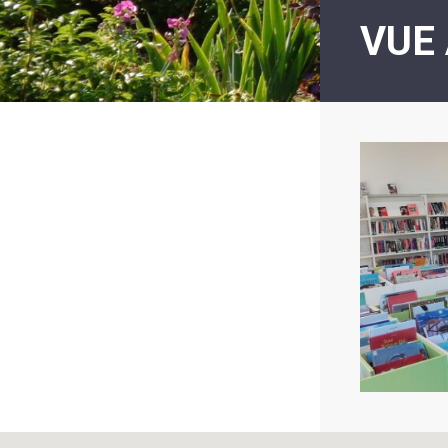
LE
VUE
MOT
DE
LA
MINORITÉ