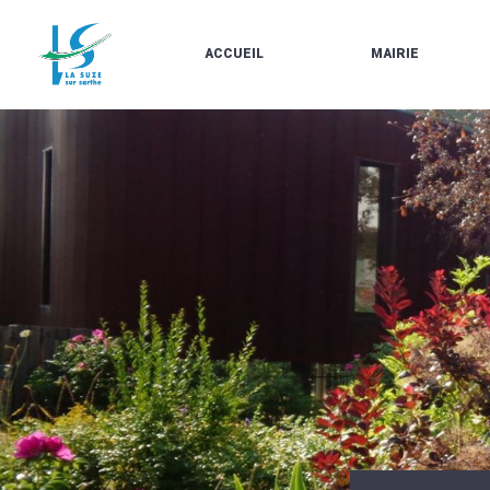
ACCUEIL
MAIRIE
LE
LES
MARCHÉ
ÉLUS
À
CONTACTS
PROPOS
/
DE
HORAIRES
LA
URBANISME/PLU
SUZE
EN
BULLETINS
LIGNE
EN
CARTES
LIGNE
D'IDENTITÉ-
PASSEPORTS
AGENDA
LE
CMJ
LA
SUZE
RÉUNIONS
AU
DU
DÉBUT
CONSEIL
DU
MUNICIPAL
20ÈME
ARRÊTÉS
SIÈCLE
ET
DÉCISIONS
DU
MAIRE