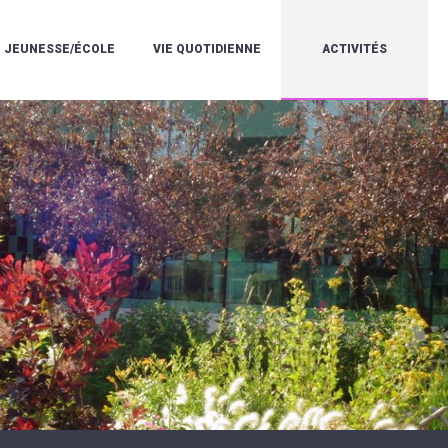
JEUNESSE/ÉCOLE
VIE QUOTIDIENNE
ACTIVITÉS
L'ACCUEIL
ESPACE
L
LA
DE
DE
V
MÉDIATHÈQUE
LOISIRS
VIE
V
L'ÉCOLE
SOCIALE
LE
V
COMMUNAUTAIRE
PÉRISCOLAIRE
QUELQUES
E
DE
/
RÈGLES
D
MUSIQUE
LES
DE
L
L'ÉCOLE
MERCREDIS
VIE
R
COMMUNAUTAIRE
RÉCRÉATIFS
DE
ENVIRONNEMENT
L
LE
DANSE
C
RESTAURANT
L'EAU
LA
P
SCOLAIRE
ET
PISCINE
C
LES
L'ASSAINISSEMENT
COMMUNAUTAIRE
C
ÉCOLES
T
LA
/
E
ASSOCIATIONS
RÉSIDENCE
LE
C
AUTONOMIE
COLLÈGE
L
ESPACE
LE
H
JEUNES
CCAS
F
11
LA
V
-
POLICE
À
18
MUNICIPALE
L
ANS
S
:
SÉCURITÉ