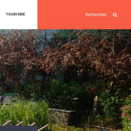
TOURISME
A
OIE
ERTE
ISITES
T
ÉCOUVERTES
ES
ANDONNÉES
E
AMPING
OUR
AMPING-
ARS
ENTES
T
ARAVANES
A
ALTE
LUVIALE
ENIR
A
UZE