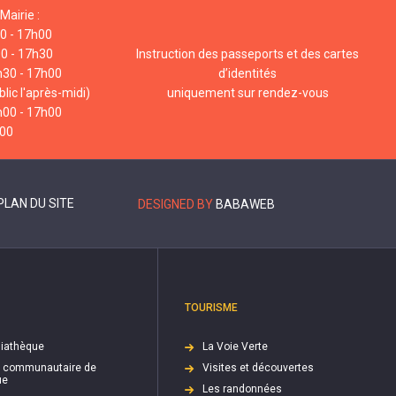
Mairie :
00 - 17h00
00 - 17h30
Instruction des passeports et des cartes
h30 - 17h00
d’identités
lic l'après-midi)
uniquement sur rendez-vous
h00 - 17h00
h00
PLAN DU SITE
DESIGNED BY
BABAWEB
TOURISME
iathèque
La Voie Verte
e communautaire de
Visites et découvertes
ue
Les randonnées