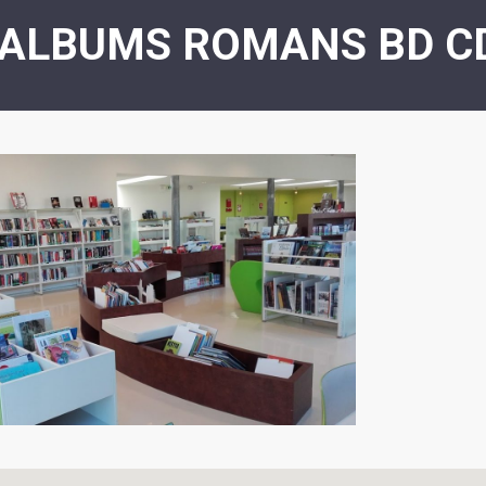
ASSOCIATION
/
 ALBUMS ROMANS BD C
LA
RISQUES
COULÉE
MAJEURS
DOUCE
SANTÉ/COMMERCES/ARTISANS