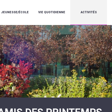
JEUNESSE/ÉCOLE
VIE QUOTIDIENNE
ACTIVITÉS
L'ACCUEIL
ESPACE
L
LA
DE
DE
V
MÉDIATHÈQUE
LOISIRS
VIE
V
L'ÉCOLE
SOCIALE
LE
V
COMMUNAUTAIRE
PÉRISCOLAIRE
QUELQUES
E
DE
/
RÈGLES
D
MUSIQUE
LES
DE
L
L'ÉCOLE
MERCREDIS
VIE
R
COMMUNAUTAIRE
RÉCRÉATIFS
DE
ENVIRONNEMENT
L
LE
DANSE
C
RESTAURANT
L'EAU
LA
P
SCOLAIRE
ET
PISCINE
C
LES
L'ASSAINISSEMENT
COMMUNAUTAIRE
C
ÉCOLES
T
LA
/
E
ASSOCIATIONS
RÉSIDENCE
LE
C
AUTONOMIE
COLLÈGE
L
ESPACE
LE
H
JEUNES
CCAS
F
11
LA
V
-
POLICE
À
18
MUNICIPALE
L
ANS
S
:
SÉCURITÉ