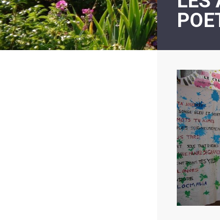
LES
LE
POE
MOT
DE
LA
MINORITÉ