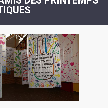
 AMIS DES PRINTEMPS
ASSOCIATION
/
TIQUES
LA
RISQUES
COULÉE
MAJEURS
DOUCE
SANTÉ/COMMERCES/ARTISANS