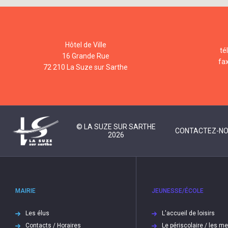
Hôtel de Ville
té
16 Grande Rue
fa
72 210 La Suze sur Sarthe
© LA SUZE SUR SARTHE
CONTACTEZ-N
2026
MAIRIE
JEUNESSE/ÉCOLE
Les élus
L'accueil de loisirs
Contacts / Horaires
Le périscolaire / les m