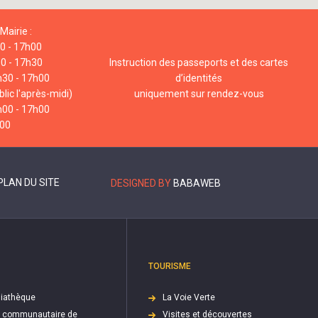
Mairie :
00 - 17h00
00 - 17h30
Instruction des passeports et des cartes
h30 - 17h00
d’identités
lic l'après-midi)
uniquement sur rendez-vous
h00 - 17h00
h00
PLAN DU SITE
DESIGNED BY
BABAWEB
TOURISME
iathèque
La Voie Verte
e communautaire de
Visites et découvertes