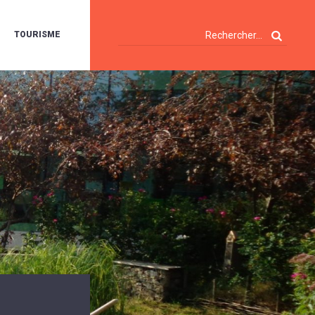
TOURISME
A
OIE
ERTE
ISITES
T
ÉCOUVERTES
ES
ANDONNÉES
E
AMPING
OUR
AMPING-
ARS
ENTES
T
ARAVANES
A
ALTE
LUVIALE
ENIR
A
UZE