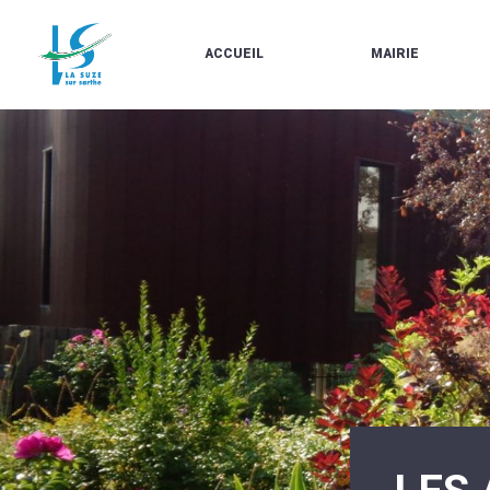
ACCUEIL
MAIRIE
LE
LES
MARCHÉ
ÉLUS
À
CONTACTS
PROPOS
/
DE
HORAIRES
LA
URBANISME/PLU
SUZE
EN
BULLETINS
LIGNE
EN
CARTES
LIGNE
D'IDENTITÉ-
PASSEPORTS
AGENDA
LE
CMJ
LA
SUZE
RÉUNIONS
AU
DU
DÉBUT
CONSEIL
DU
MUNICIPAL
20ÈME
ARRÊTÉS
SIÈCLE
ET
DÉCISIONS
DU
MAIRE