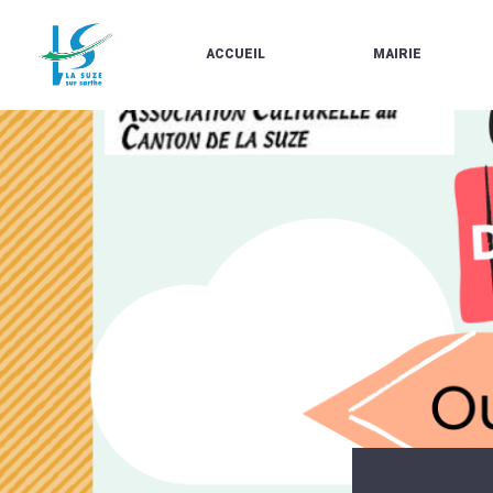
ACCUEIL
MAIRIE
LE
LES
MARCHÉ
ÉLUS
À
CONTACTS
PROPOS
/
DE
HORAIRES
LA
URBANISME/PLU
SUZE
EN
BULLETINS
LIGNE
EN
CARTES
LIGNE
D'IDENTITÉ-
PASSEPORTS
AGENDA
LE
CMJ
LA
SUZE
RÉUNIONS
AU
DU
DÉBUT
CONSEIL
DU
MUNICIPAL
20ÈME
ARRÊTÉS
SIÈCLE
ET
DÉCISIONS
DU
MAIRE