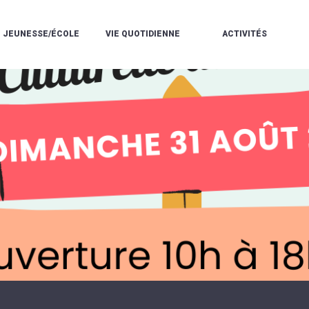
JEUNESSE/ÉCOLE
VIE QUOTIDIENNE
ACTIVITÉS
L'ACCUEIL
ESPACE
L
LA
DE
DE
V
MÉDIATHÈQUE
LOISIRS
VIE
V
L'ÉCOLE
SOCIALE
LE
V
COMMUNAUTAIRE
PÉRISCOLAIRE
QUELQUES
E
DE
/
RÈGLES
D
MUSIQUE
LES
DE
L
L'ÉCOLE
MERCREDIS
VIE
R
COMMUNAUTAIRE
RÉCRÉATIFS
DE
ENVIRONNEMENT
L
LE
DANSE
C
RESTAURANT
L'EAU
LA
P
SCOLAIRE
ET
PISCINE
C
LES
L'ASSAINISSEMENT
COMMUNAUTAIRE
C
ÉCOLES
T
LA
/
E
ASSOCIATIONS
RÉSIDENCE
LE
C
AUTONOMIE
COLLÈGE
L
ESPACE
LE
H
JEUNES
CCAS
F
11
LA
V
-
POLICE
À
18
MUNICIPALE
L
ANS
S
:
SÉCURITÉ