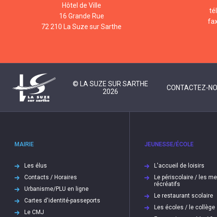
Hôtel de Ville
té
16 Grande Rue
fa
72 210 La Suze sur Sarthe
© LA SUZE SUR SARTHE
CONTACTEZ-N
2026
MAIRIE
JEUNESSE/ÉCOLE
Les élus
L'accueil de loisirs
Contacts / Horaires
Le périscolaire / les m
récréatifs
Urbanisme/PLU en ligne
Le restaurant scolaire
Cartes d'identité-passeports
Les écoles / le collège
Le CMJ