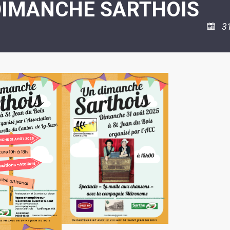
DIMANCHE SARTHOIS
ASSOCIATION
/
LA
RISQUES
COULÉE
MAJEURS
3
DOUCE
SANTÉ/COMMERCES/ARTISANS