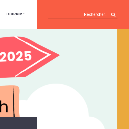
TOURISME
A
OIE
ERTE
ISITES
T
ÉCOUVERTES
ES
ANDONNÉES
E
AMPING
OUR
AMPING-
ARS
ENTES
T
ARAVANES
A
ALTE
LUVIALE
ENIR
A
UZE