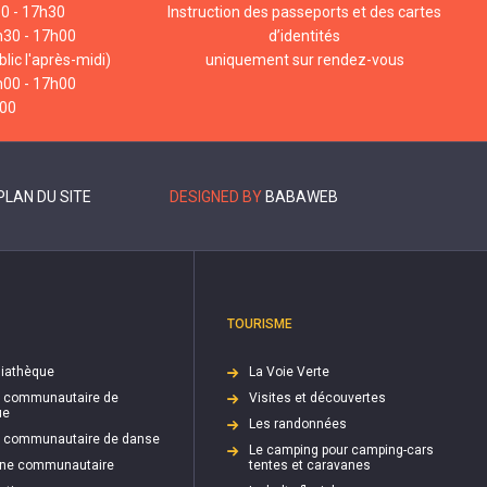
00 - 17h30
Instruction des passeports et des cartes
h30 - 17h00
d’identités
lic l'après-midi)
uniquement sur rendez-vous
h00 - 17h00
h00
PLAN DU SITE
DESIGNED BY
BABAWEB
TOURISME
iathèque
La Voie Verte
e communautaire de
Visites et découvertes
ue
Les randonnées
e communautaire de danse
Le camping pour camping-cars
cine communautaire
tentes et caravanes