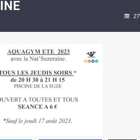
INE
ASSOCIATION
/
LA
RISQUES
COULÉE
MAJEURS
27
DOUCE
SANTÉ/COMMERCES/ARTISANS