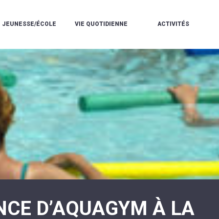
JEUNESSE/ÉCOLE
VIE QUOTIDIENNE
ACTIVITÉS
L'ACCUEIL
ESPACE
L
LA
DE
DE
V
MÉDIATHÈQUE
LOISIRS
VIE
V
L'ÉCOLE
SOCIALE
LE
V
COMMUNAUTAIRE
PÉRISCOLAIRE
QUELQUES
E
DE
/
RÈGLES
D
MUSIQUE
LES
DE
L
L'ÉCOLE
MERCREDIS
VIE
R
COMMUNAUTAIRE
RÉCRÉATIFS
DE
ENVIRONNEMENT
L
LE
DANSE
C
RESTAURANT
L'EAU
LA
P
SCOLAIRE
ET
PISCINE
C
LES
L'ASSAINISSEMENT
COMMUNAUTAIRE
C
ÉCOLES
T
LA
/
E
ASSOCIATIONS
RÉSIDENCE
LE
C
AUTONOMIE
COLLÈGE
L
ESPACE
LE
H
JEUNES
CCAS
F
11
LA
V
-
NCE D’AQUAGYM À LA
POLICE
À
18
MUNICIPALE
L
ANS
S
:
SÉCURITÉ