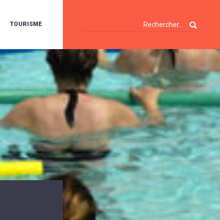
TOURISME
A
OIE
ERTE
ISITES
T
ÉCOUVERTES
ES
ANDONNÉES
E
AMPING
OUR
AMPING-
ARS
ENTES
T
ARAVANES
A
ALTE
LUVIALE
ENIR
A
UZE