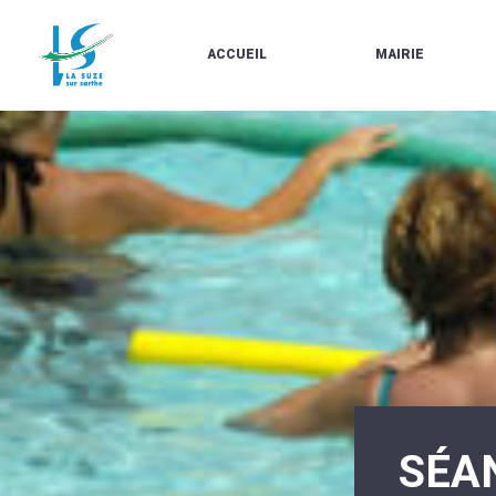
ACCUEIL
MAIRIE
LE
LES
MARCHÉ
ÉLUS
À
CONTACTS
PROPOS
/
DE
HORAIRES
LA
URBANISME/PLU
SUZE
EN
BULLETINS
LIGNE
EN
CARTES
LIGNE
D'IDENTITÉ-
PASSEPORTS
AGENDA
LE
CMJ
LA
SUZE
RÉUNIONS
AU
DU
DÉBUT
CONSEIL
DU
MUNICIPAL
20ÈME
ARRÊTÉS
SIÈCLE
ET
SÉA
DÉCISIONS
DU
MAIRE