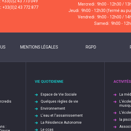
l: +33(0)2 43 773 049
Mercredi : 9h00 - 12h30 / 13
x: +33(0)2 43 772 877
Jeudi : 9h00 - 12h30 (fermé au pub
Vendredi : 9h00 - 12h00 / 14
Samedi : 9h00 - 12
OUS
MENTIONS LÉGALES
RGPD
VIE QUOTIDIENNE
ACTIVITÉS
Espace de Vie Sociale
La méd
ercredis
Quelques règles de vie
L'écol
musiq
Environnement
L'écol
L'eau et l'assainissement
la pis
La Résidence Autonomie
ns :
Associ
Le ccas
 Douce