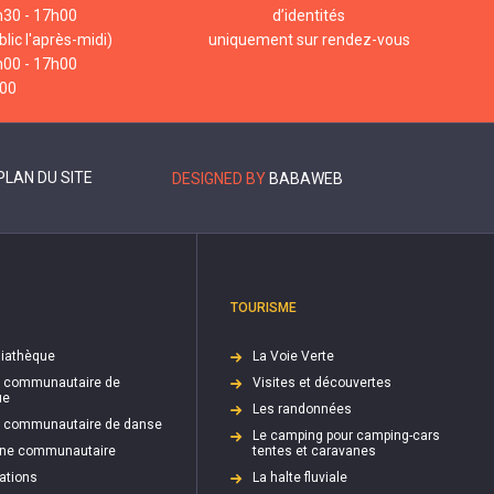
h30 - 17h00
d’identités
lic l'après-midi)
uniquement sur rendez-vous
h00 - 17h00
h00
PLAN DU SITE
DESIGNED BY
BABAWEB
TOURISME
iathèque
La Voie Verte
e communautaire de
Visites et découvertes
ue
Les randonnées
e communautaire de danse
Le camping pour camping-cars
cine communautaire
tentes et caravanes
ations
La halte fluviale