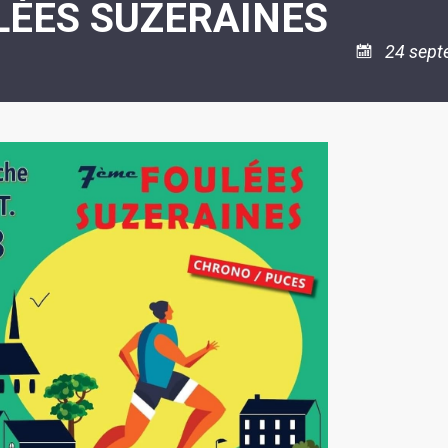
LÉES SUZERAINES
ASSOCIATION
/
LA
RISQUES
COULÉE
MAJEURS
24 sept
DOUCE
SANTÉ/COMMERCES/ARTISANS