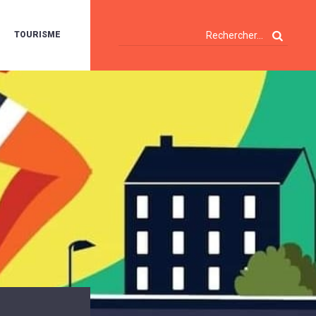
TOURISME
A
OIE
ERTE
ISITES
T
ÉCOUVERTES
ES
ANDONNÉES
E
AMPING
OUR
AMPING-
ARS
ENTES
T
ARAVANES
A
ALTE
LUVIALE
ENIR
A
UZE