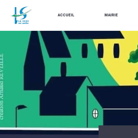
ACCUEIL
MAIRIE
LE
LES
MARCHÉ
ÉLUS
À
CONTACTS
PROPOS
/
DE
HORAIRES
LA
URBANISME/PLU
SUZE
EN
BULLETINS
LIGNE
EN
CARTES
LIGNE
D'IDENTITÉ-
PASSEPORTS
AGENDA
LE
CMJ
LA
SUZE
RÉUNIONS
AU
DU
DÉBUT
CONSEIL
DU
MUNICIPAL
20ÈME
ARRÊTÉS
SIÈCLE
ET
DÉCISIONS
DU
MAIRE