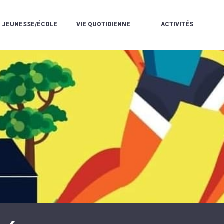
JEUNESSE/ÉCOLE
VIE QUOTIDIENNE
ACTIVITÉS
L'ACCUEIL
ESPACE
L
LA
DE
DE
V
MÉDIATHÈQUE
LOISIRS
VIE
V
L'ÉCOLE
SOCIALE
LE
V
COMMUNAUTAIRE
PÉRISCOLAIRE
QUELQUES
E
DE
/
RÈGLES
D
MUSIQUE
LES
DE
L
L'ÉCOLE
MERCREDIS
VIE
R
COMMUNAUTAIRE
RÉCRÉATIFS
DE
ENVIRONNEMENT
L
LE
DANSE
C
RESTAURANT
L'EAU
LA
P
SCOLAIRE
ET
PISCINE
C
LES
L'ASSAINISSEMENT
COMMUNAUTAIRE
C
ÉCOLES
T
LA
/
E
ASSOCIATIONS
RÉSIDENCE
LE
C
AUTONOMIE
COLLÈGE
L
ESPACE
LE
H
JEUNES
CCAS
F
11
LA
V
-
POLICE
À
18
MUNICIPALE
L
ANS
S
:
SÉCURITÉ