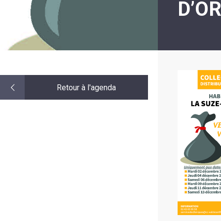
D’O
LE
MOT
DE
LA
MINORITÉ
Retour à l'agenda