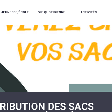
JEUNESSE/ÉCOLE
VIE QUOTIDIENNE
ACTIVITÉS
L'ACCUEIL
ESPACE
L
LA
DE
DE
V
MÉDIATHÈQUE
LOISIRS
VIE
V
L'ÉCOLE
SOCIALE
LE
V
COMMUNAUTAIRE
PÉRISCOLAIRE
QUELQUES
E
DE
/
RÈGLES
D
MUSIQUE
LES
DE
L
L'ÉCOLE
MERCREDIS
VIE
R
COMMUNAUTAIRE
RÉCRÉATIFS
DE
ENVIRONNEMENT
L
LE
DANSE
C
RESTAURANT
L'EAU
LA
P
SCOLAIRE
ET
PISCINE
C
LES
L'ASSAINISSEMENT
COMMUNAUTAIRE
C
ÉCOLES
T
LA
/
E
ASSOCIATIONS
RÉSIDENCE
LE
C
AUTONOMIE
COLLÈGE
L
ESPACE
LE
H
JEUNES
CCAS
F
11
LA
V
-
TRIBUTION DES SACS
POLICE
À
18
MUNICIPALE
L
ANS
S
:
SÉCURITÉ