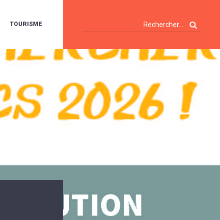
TOURISME
A
OIE
ERTE
ISITES
T
ÉCOUVERTES
ES
ANDONNÉES
E
AMPING
OUR
AMPING-
ARS
ENTES
T
ARAVANES
A
ALTE
LUVIALE
ENIR
A
UZE