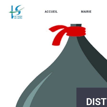
ACCUEIL
MAIRIE
LE
LES
MARCHÉ
ÉLUS
À
CONTACTS
PROPOS
/
DE
HORAIRES
LA
URBANISME/PLU
SUZE
EN
BULLETINS
LIGNE
EN
CARTES
LIGNE
D'IDENTITÉ-
PASSEPORTS
AGENDA
LE
CMJ
LA
SUZE
RÉUNIONS
AU
DU
DÉBUT
CONSEIL
DU
MUNICIPAL
20ÈME
ARRÊTÉS
SIÈCLE
ET
DIS
DÉCISIONS
DU
MAIRE