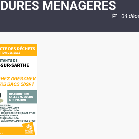
RDURES MÉNAGÈRES
ASSOCIATION
/
LA
RISQUES
COULÉE
MAJEURS
04 déc
DOUCE
SANTÉ/COMMERCES/ARTISANS