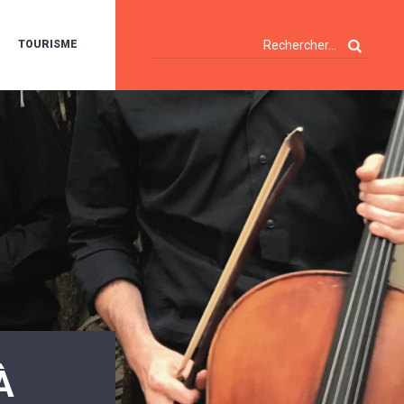
TOURISME
A
OIE
ERTE
ISITES
T
ÉCOUVERTES
ES
ANDONNÉES
E
AMPING
OUR
AMPING-
ARS
ENTES
T
ARAVANES
A
ALTE
LUVIALE
ENIR
À
A
UZE