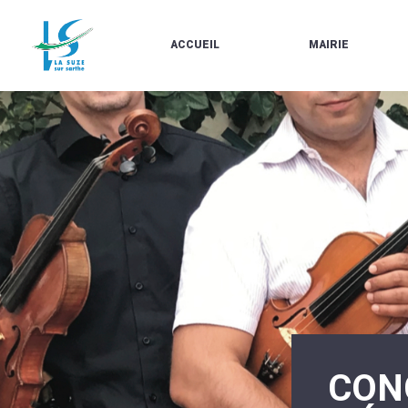
ACCUEIL
MAIRIE
LE
LES
MARCHÉ
ÉLUS
À
CONTACTS
PROPOS
/
DE
HORAIRES
LA
URBANISME/PLU
SUZE
EN
BULLETINS
LIGNE
EN
CARTES
LIGNE
D'IDENTITÉ-
PASSEPORTS
AGENDA
LE
CMJ
LA
SUZE
RÉUNIONS
AU
DU
DÉBUT
CONSEIL
DU
MUNICIPAL
20ÈME
ARRÊTÉS
SIÈCLE
ET
CON
DÉCISIONS
DU
MAIRE