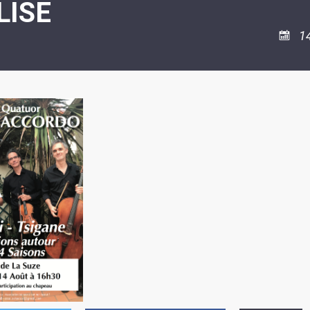
LISE
ASSOCIATION
/
LA
RISQUES
COULÉE
MAJEURS
1
DOUCE
SANTÉ/COMMERCES/ARTISANS