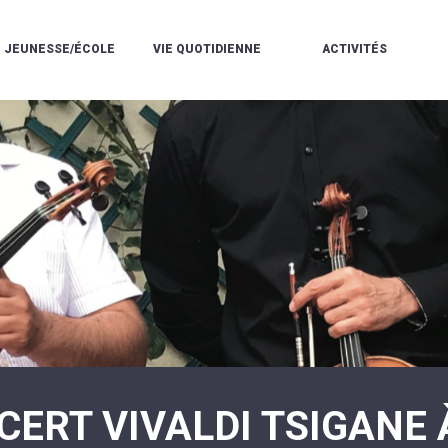
JEUNESSE/ÉCOLE
VIE QUOTIDIENNE
ACTIVITÉS
L'ACCUEIL
ESPACE
L
LA
DE
DE
V
MÉDIATHÈQUE
LOISIRS
VIE
V
L'ÉCOLE
SOCIALE
LE
V
COMMUNAUTAIRE
PÉRISCOLAIRE
QUELQUES
E
DE
/
RÈGLES
D
MUSIQUE
LES
DE
L
L'ÉCOLE
MERCREDIS
VIE
R
COMMUNAUTAIRE
RÉCRÉATIFS
DE
ENVIRONNEMENT
L
LE
DANSE
C
RESTAURANT
L'EAU
LA
P
SCOLAIRE
ET
PISCINE
C
LES
L'ASSAINISSEMENT
COMMUNAUTAIRE
C
ÉCOLES
T
LA
/
E
ASSOCIATIONS
RÉSIDENCE
LE
C
AUTONOMIE
COLLÈGE
L
ESPACE
LE
H
JEUNES
CCAS
F
11
LA
V
-
CERT VIVALDI TSIGANE 
POLICE
À
18
MUNICIPALE
L
ANS
S
:
SÉCURITÉ