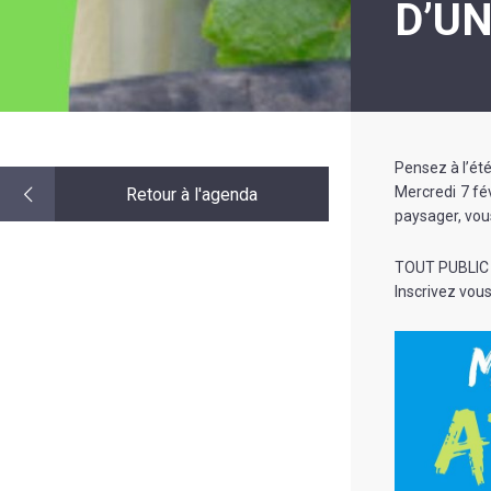
D’U
LE
MOT
DE
LA
MINORITÉ
Pensez à l’ét
Mercredi 7 fé
Retour à l'agenda
paysager, vou
TOUT PUBLIC
Inscrivez vou