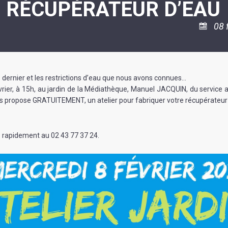
N RÉCUPÉRATEUR D’EAU
ASSOCIATION
/
LA
RISQUES
COULÉE
MAJEURS
08 
DOUCE
SANTÉ/COMMERCES/ARTISANS
é dernier et les restrictions d’eau que nous avons connues…
vrier, à 15h, au jardin de la Médiathèque, Manuel JACQUIN, du servi
s propose GRATUITEMENT, un atelier pour fabriquer votre récupérateur
s rapidement au 02 43 77 37 24.