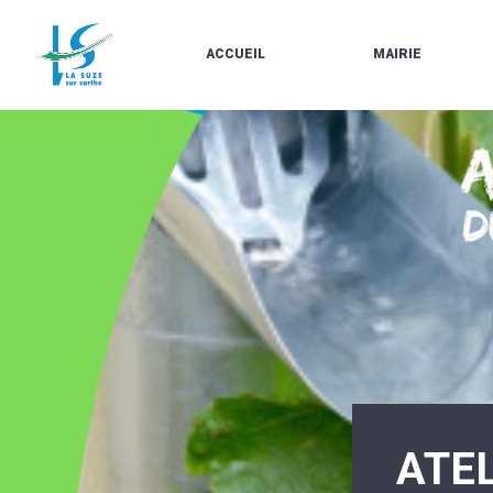
ACCUEIL
MAIRIE
LE
LES
MARCHÉ
ÉLUS
À
CONTACTS
PROPOS
/
DE
HORAIRES
LA
URBANISME/PLU
SUZE
EN
BULLETINS
LIGNE
EN
CARTES
LIGNE
D'IDENTITÉ-
PASSEPORTS
AGENDA
LE
CMJ
LA
SUZE
RÉUNIONS
AU
DU
DÉBUT
CONSEIL
DU
MUNICIPAL
20ÈME
ARRÊTÉS
SIÈCLE
ET
ATEL
DÉCISIONS
DU
MAIRE