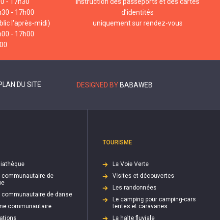
00 - 17h30
Instruction des passeports et des cartes
h30 - 17h00
d’identités
lic l'après-midi)
uniquement sur rendez-vous
h00 - 17h00
h00
PLAN DU SITE
DESIGNED BY
BABAWEB
TOURISME
iathèque
La Voie Verte
e communautaire de
Visites et découvertes
ue
Les randonnées
e communautaire de danse
Le camping pour camping-cars
cine communautaire
tentes et caravanes
ations
La halte fluviale