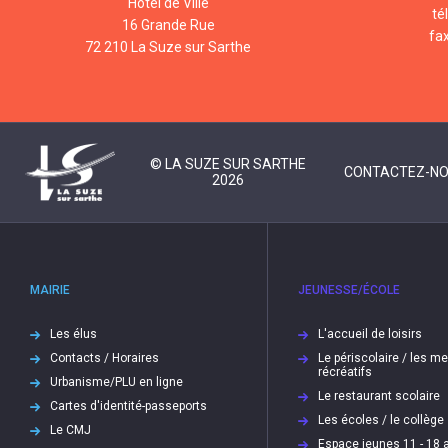
Hôtel de Ville
té
16 Grande Rue
fa
72 210 La Suze sur Sarthe
© LA SUZE SUR SARTHE
CONTACTEZ-N
2026
MAIRIE
JEUNESSE/ÉCOLE
Les élus
L'accueil de loisirs
Contacts / Horaires
Le périscolaire / les m
récréatifs
Urbanisme/PLU en ligne
Le restaurant scolaire
Cartes d'identité-passeports
Les écoles / le collège
Le CMJ
Espace jeunes 11 - 18 a