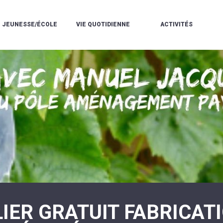
JEUNESSE/ÉCOLE
VIE QUOTIDIENNE
ACTIVITÉS
L'ACCUEIL
ESPACE
L
LA
DE
DE
V
MÉDIATHÈQUE
LOISIRS
VIE
V
L'ÉCOLE
SOCIALE
LE
V
COMMUNAUTAIRE
PÉRISCOLAIRE
QUELQUES
E
DE
/
RÈGLES
D
MUSIQUE
LES
DE
L
L'ÉCOLE
MERCREDIS
VIE
R
COMMUNAUTAIRE
RÉCRÉATIFS
DE
ENVIRONNEMENT
L
LE
DANSE
C
RESTAURANT
L'EAU
LA
P
SCOLAIRE
ET
PISCINE
C
LES
L'ASSAINISSEMENT
COMMUNAUTAIRE
C
ÉCOLES
T
LA
/
E
ASSOCIATIONS
RÉSIDENCE
LE
C
AUTONOMIE
COLLÈGE
L
ESPACE
LE
H
JEUNES
CCAS
F
11
LA
V
-
IER GRATUIT FABRICAT
POLICE
À
18
MUNICIPALE
L
ANS
S
:
SÉCURITÉ