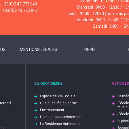
Mardi : 9h00 - 12h00 / 14h
l: +33(0)2 43 773 049
Mercredi : 9h00 - 12h30 / 13
x: +33(0)2 43 772 877
Jeudi : 9h00 - 12h30 (fermé au pub
Vendredi : 9h00 - 12h00 / 14
Samedi : 9h00 - 12
OUS
MENTIONS LÉGALES
RGPD
VIE QUOTIDIENNE
ACTIVITÉS
Espace de Vie Sociale
La méd
ercredis
Quelques règles de vie
L'écol
musiq
Environnement
L'écol
L'eau et l'assainissement
la pis
La Résidence Autonomie
ns :
Associ