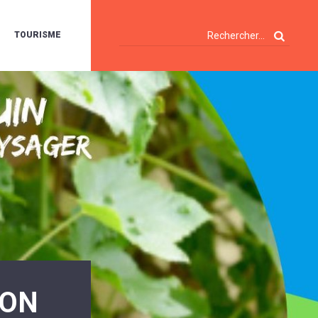
TOURISME
A
OIE
ERTE
ISITES
T
ÉCOUVERTES
ES
ANDONNÉES
E
AMPING
OUR
AMPING-
ARS
ENTES
T
ARAVANES
A
ALTE
LUVIALE
ENIR
ION
A
UZE