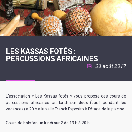
SCOLAIRE
20ÈME
RÉUNIONS
VOIE
DE
SIÈCLE
DU
LES
ENVIRONNEMENT
VERTE
MUSIQUE
CONSEIL
ÉCOLES
VISITES
L'ÉCOLE
MUNICIPAL
/
L'EAU
ET
COMMUNAUTAIRE
LE
ARRÊTÉS
ET
DÉCOUVERTES
DE
COLLÈGE
ET
L'ASSAINISSEMENT
DANSE
LES
DÉCISIONS
ESPACE
LA
LA
RANDONNÉES
DU
JEUNES
RÉSIDENCE
PISCINE
MAIRE
11
AUTONOMIE
LE
COMMUNAUTAIRE
-
LE
CAMPING
LE
18
MOT
POUR
ASSOCIATIONS
CCAS
ANS
DE
LES KASSAS FOTÉS :
CAMPING-
:
LA
LA
CARS
ASSOCIATION
PERCUSSIONS AFRICAINES
MINORITÉ
POLICE
TENTES
LA
MUNICIPALE
ET
COULÉE
23 août 2017
CARAVANES
SÉCURITÉ
DOUCE
/
LA
RISQUES
HALTE
MAJEURS
FLUVIALE
VENIR
SANTÉ/COMMERCES/ARTISANS
À
LA
L’association « Les Kassas fotés » vous propose des cours de
SUZE
percussions africaines un lundi sur deux (sauf pendant les
vacances) à 20 h à la salle Franck Esposito à l’étage de la piscine.
Cours de balafon un lundi sur 2 de 19 h à 20 h