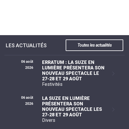
SCOLAIRE
20ÈME
RÉUNIONS
VOIE
DE
SIÈCLE
DU
LES
ENVIRONNEMENT
VERTE
MUSIQUE
CONSEIL
ÉCOLES
VISITES
L'ÉCOLE
MUNICIPAL
/
L'EAU
ET
COMMUNAUTAIRE
LE
ARRÊTÉS
ET
DÉCOUVERTES
DE
COLLÈGE
ET
L'ASSAINISSEMENT
DANSE
LES
DÉCISIONS
ESPACE
LA
LA
RANDONNÉES
DU
JEUNES
RÉSIDENCE
PISCINE
MAIRE
11
AUTONOMIE
LE
COMMUNAUTAIRE
-
LE
CAMPING
LE
18
MOT
LES ACTUALITÉS
POUR
Toutes les actualités
ASSOCIATIONS
CCAS
ANS
DE
CAMPING-
:
LA
LA
CARS
ASSOCIATION
MINORITÉ
POLICE
TENTES
LA
MUNICIPALE
ET
06 août
ERRATUM : LA SUZE EN
COULÉE
CARAVANES
SÉCURITÉ
DOUCE
LUMIÈRE PRÉSENTERA SON
2026
/
LA
NOUVEAU SPECTACLE LE
RISQUES
HALTE
MAJEURS
FLUVIALE
27-28 ET 29 AOÛT
VENIR
Festivités
SANTÉ/COMMERCES/ARTISANS
À
LA
SUZE
06 août
LA SUZE EN LUMIÈRE
PRÉSENTERA SON
2026
NOUVEAU SPECTACLE LES
27-28 ET 29 AOÛT
Divers