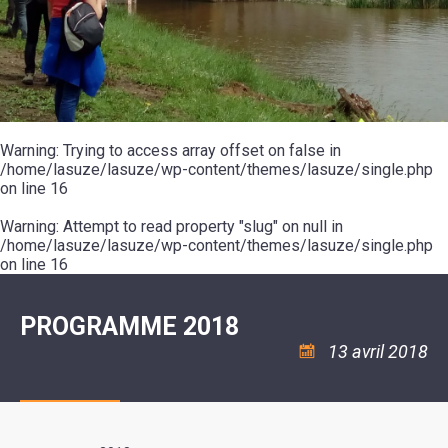
SCOLAIRE
20ÈME
RÉUNIONS
VOIE
DE
SIÈCLE
DU
LES
ENVIRONNEMENT
VERTE
MUSIQUE
CONSEIL
ÉCOLES
VISITES
L'ÉCOLE
MUNICIPAL
/
L'EAU
ET
COMMUNAUTAIRE
LE
ARRÊTÉS
ET
DÉCOUVERTES
DE
COLLÈGE
ET
L'ASSAINISSEMENT
DANSE
LES
DÉCISIONS
ESPACE
LA
LA
RANDONNÉES
DU
JEUNES
RÉSIDENCE
PISCINE
MAIRE
11
AUTONOMIE
LE
COMMUNAUTAIRE
-
LE
CAMPING
LE
Warning
18
: Trying to access array offset on false in
MOT
POUR
ASSOCIATIONS
CCAS
ANS
DE
/home/lasuze/lasuze/wp-content/themes/lasuze/single.php
CAMPING-
:
LA
LA
CARS
on line
16
ASSOCIATION
MINORITÉ
POLICE
TENTES
LA
MUNICIPALE
ET
COULÉE
Warning
CARAVANES
: Attempt to read property "slug" on null in
SÉCURITÉ
DOUCE
/
LA
/home/lasuze/lasuze/wp-content/themes/lasuze/single.php
RISQUES
HALTE
on line
16
MAJEURS
FLUVIALE
VENIR
SANTÉ/COMMERCES/ARTISANS
À
LA
PROGRAMME 2018
SUZE
13 avril 2018