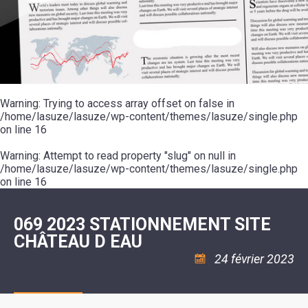
SCOLAIRE
20ÈME
RÉUNIONS
VOIE
DE
SIÈCLE
DU
LES
ENVIRONNEMENT
VERTE
MUSIQUE
CONSEIL
ÉCOLES
VISITES
L'ÉCOLE
MUNICIPAL
/
L'EAU
ET
COMMUNAUTAIRE
LE
ARRÊTÉS
ET
DÉCOUVERTES
DE
COLLÈGE
ET
L'ASSAINISSEMENT
DANSE
LES
DÉCISIONS
ESPACE
LA
LA
RANDONNÉES
DU
JEUNES
RÉSIDENCE
PISCINE
MAIRE
11
AUTONOMIE
LE
COMMUNAUTAIRE
-
LE
CAMPING
LE
Warning
18
: Trying to access array offset on false in
MOT
POUR
ASSOCIATIONS
CCAS
ANS
DE
/home/lasuze/lasuze/wp-content/themes/lasuze/single.php
CAMPING-
:
LA
LA
CARS
on line
16
ASSOCIATION
MINORITÉ
POLICE
TENTES
LA
MUNICIPALE
ET
COULÉE
Warning
CARAVANES
: Attempt to read property "slug" on null in
SÉCURITÉ
DOUCE
/
LA
/home/lasuze/lasuze/wp-content/themes/lasuze/single.php
RISQUES
HALTE
on line
16
MAJEURS
FLUVIALE
VENIR
SANTÉ/COMMERCES/ARTISANS
À
LA
069 2023 STATIONNEMENT SITE
SUZE
CHÂTEAU D EAU
24 février 2023