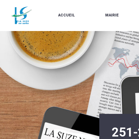
ACCUEIL
MAIRIE
LE
LES
MARCHÉ
ÉLUS
À
CONTACTS
PROPOS
/
DE
HORAIRES
LA
URBANISME/PLU
SUZE
EN
BULLETINS
LIGNE
EN
CARTES
LIGNE
D'IDENTITÉ-
PASSEPORTS
AGENDA
LE
CMJ
LA
SUZE
RÉUNIONS
AU
DU
DÉBUT
CONSEIL
DU
MUNICIPAL
20ÈME
ARRÊTÉS
SIÈCLE
ET
251-
DÉCISIONS
DU
MAIRE