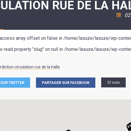
ULATION RUE DE LA HA
ASSOCIATION
/
LA
RISQUES
COULÉE
MAJEURS
02
DOUCE
SANTÉ/COMMERCES/ARTISANS
o access array offset on false in
/home/lasuze/lasuze/wp-conten
to read property "slug" on null in
/home/lasuze/lasuze/wp-conten
diction circulation rue de la halle
SUR TWITTER
PARTAGER SUR FACEBOOK
32 vues