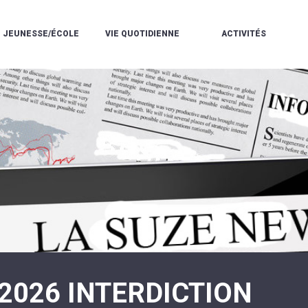
JEUNESSE/ÉCOLE
VIE QUOTIDIENNE
ACTIVITÉS
L'ACCUEIL
ESPACE
L
LA
DE
DE
V
MÉDIATHÈQUE
LOISIRS
VIE
V
L'ÉCOLE
SOCIALE
LE
V
COMMUNAUTAIRE
PÉRISCOLAIRE
QUELQUES
E
DE
/
RÈGLES
D
MUSIQUE
LES
DE
L
L'ÉCOLE
MERCREDIS
VIE
R
COMMUNAUTAIRE
RÉCRÉATIFS
DE
ENVIRONNEMENT
L
LE
DANSE
C
RESTAURANT
L'EAU
LA
P
SCOLAIRE
ET
PISCINE
C
LES
L'ASSAINISSEMENT
COMMUNAUTAIRE
C
ÉCOLES
T
LA
/
E
ASSOCIATIONS
RÉSIDENCE
LE
C
AUTONOMIE
COLLÈGE
L
ESPACE
LE
H
JEUNES
CCAS
F
11
LA
V
-
2026 INTERDICTION
POLICE
À
18
MUNICIPALE
L
ANS
S
:
SÉCURITÉ