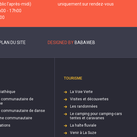
lic l'après-midi)
uniquement sur rendez-vous
h00 - 17h00
h00
PLAN DU SITE
DESIGNED BY
BABAWEB
TOURISME
iathèque
La Voie Verte
e communautaire de
Visites et découvertes
ue
Les randonnées
e communautaire de danse
Le camping pour camping-cars
cine communautaire
tentes et caravanes
ations
La halte fluviale
Venir à La Suze