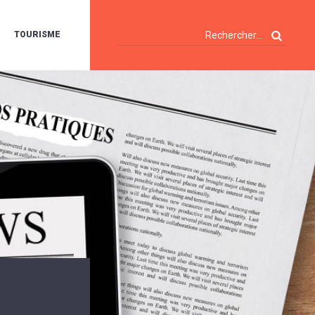
TOURISME
A
OIE
ERTE
ISITES
T
ÉCOUVERTES
ES
ANDONNÉES
E
AMPING
OUR
AMPING-
ARS
ENTES
T
ARAVANES
A
ALTE
LUVIALE
ENIR
A
UZE