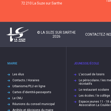
fa
72 210 La Suze sur Sarthe
© LA SUZE SUR SARTHE
CONTACTEZ-N
2026
MAIRIE
JEUNESSE/ÉCOLE
Les élus
L'accueil de loisirs
Contacts / Horaires
Le périscolaire / les m
récréatifs
Urbanisme/PLU en ligne
Le restaurant scolaire
Cartes d'identité-passeports
Les écoles / le collège
Le CMJ
Espace jeunes 11 - 18 a
Réunions du conseil municipal
Association La Coulée
Arrêtés et décisions du maire