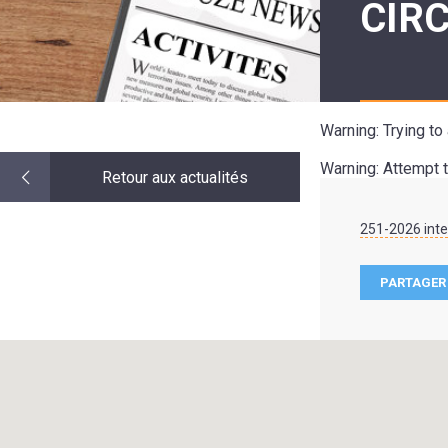
CIRC
LE
MOT
DE
LA
MINORITÉ
Warning
: Trying t
Warning
: Attempt 
Retour aux actualités
251-2026 inter
PARTAGER 