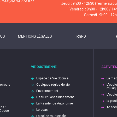
x: +33(0)2 43 772 877
Jeudi : 9h00 - 12h30 (fermé au pub
Vendredi : 9h00 - 12h00 / 14
Samedi : 9h00 - 12
OUS
MENTIONS LÉGALES
RGPD
VIE QUOTIDIENNE
ACTIVITÉS
Espace de Vie Sociale
La méd
ercredis
Quelques règles de vie
L'écol
musiq
Environnement
L'écol
L'eau et l'assainissement
la pis
La Résidence Autonomie
ns :
Associ
Le ccas
 Douce
La police municipale