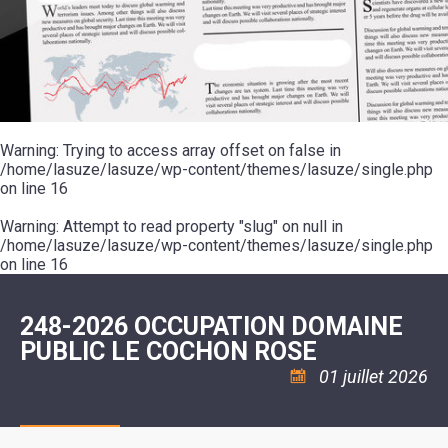
SCOLAIRE
20ÈME
RÉUNIONS
VOIE
DE
SIÈCLE
DU
LES
ENVIRONNEMENT
VERTE
MUSIQUE
CONSEIL
ÉCOLES
VISITES
L'ÉCOLE
MUNICIPAL
/
L'EAU
ET
COMMUNAUTAIRE
LE
ARRÊTÉS
ET
DÉCOUVERTES
DE
COLLÈGE
ET
L'ASSAINISSEMENT
DANSE
LES
DÉCISIONS
ESPACE
LA
LA
RANDONNÉES
DU
JEUNES
RÉSIDENCE
PISCINE
MAIRE
11
AUTONOMIE
LE
COMMUNAUTAIRE
-
LE
CAMPING
LE
Warning
18
: Trying to access array offset on false in
MOT
POUR
ASSOCIATIONS
CCAS
ANS
DE
/home/lasuze/lasuze/wp-content/themes/lasuze/single.php
CAMPING-
:
LA
LA
CARS
on line
16
ASSOCIATION
MINORITÉ
POLICE
TENTES
LA
MUNICIPALE
ET
COULÉE
Warning
CARAVANES
: Attempt to read property "slug" on null in
SÉCURITÉ
DOUCE
/
LA
/home/lasuze/lasuze/wp-content/themes/lasuze/single.php
RISQUES
HALTE
on line
16
MAJEURS
FLUVIALE
VENIR
SANTÉ/COMMERCES/ARTISANS
À
LA
248-2026 OCCUPATION DOMAINE
SUZE
PUBLIC LE COCHON ROSE
01 juillet 2026