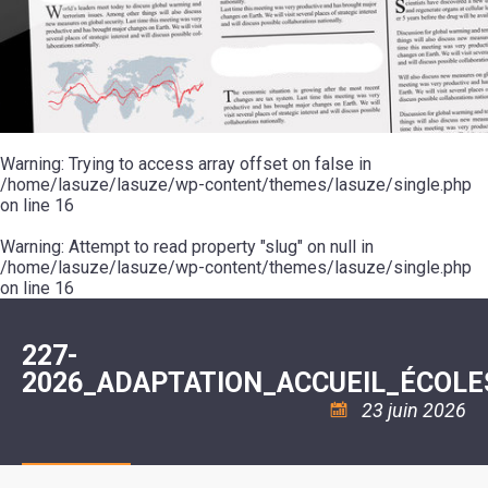
SCOLAIRE
20ÈME
RÉUNIONS
VOIE
DE
SIÈCLE
DU
LES
ENVIRONNEMENT
VERTE
MUSIQUE
CONSEIL
ÉCOLES
VISITES
L'ÉCOLE
MUNICIPAL
/
L'EAU
ET
COMMUNAUTAIRE
LE
ARRÊTÉS
ET
DÉCOUVERTES
DE
COLLÈGE
ET
L'ASSAINISSEMENT
DANSE
LES
DÉCISIONS
ESPACE
LA
LA
RANDONNÉES
DU
JEUNES
RÉSIDENCE
PISCINE
MAIRE
11
AUTONOMIE
LE
COMMUNAUTAIRE
-
LE
CAMPING
LE
Warning
18
: Trying to access array offset on false in
MOT
POUR
ASSOCIATIONS
CCAS
ANS
DE
/home/lasuze/lasuze/wp-content/themes/lasuze/single.php
CAMPING-
:
LA
LA
CARS
on line
16
ASSOCIATION
MINORITÉ
POLICE
TENTES
LA
MUNICIPALE
ET
COULÉE
Warning
CARAVANES
: Attempt to read property "slug" on null in
SÉCURITÉ
DOUCE
/
LA
/home/lasuze/lasuze/wp-content/themes/lasuze/single.php
RISQUES
HALTE
on line
16
MAJEURS
FLUVIALE
VENIR
SANTÉ/COMMERCES/ARTISANS
À
LA
227-
SUZE
2026_ADAPTATION_ACCUEIL_ÉCOLE
23 juin 2026