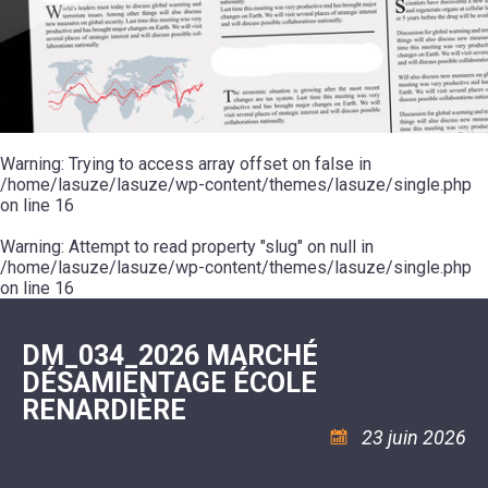
SCOLAIRE
20ÈME
RÉUNIONS
VOIE
DE
SIÈCLE
DU
LES
ENVIRONNEMENT
VERTE
MUSIQUE
CONSEIL
ÉCOLES
VISITES
L'ÉCOLE
MUNICIPAL
/
L'EAU
ET
COMMUNAUTAIRE
LE
ARRÊTÉS
ET
DÉCOUVERTES
DE
COLLÈGE
ET
L'ASSAINISSEMENT
DANSE
LES
DÉCISIONS
ESPACE
LA
LA
RANDONNÉES
DU
JEUNES
RÉSIDENCE
PISCINE
MAIRE
11
AUTONOMIE
LE
COMMUNAUTAIRE
-
LE
CAMPING
LE
Warning
18
: Trying to access array offset on false in
MOT
POUR
ASSOCIATIONS
CCAS
ANS
DE
/home/lasuze/lasuze/wp-content/themes/lasuze/single.php
CAMPING-
:
LA
LA
CARS
on line
16
ASSOCIATION
MINORITÉ
POLICE
TENTES
LA
MUNICIPALE
ET
COULÉE
Warning
CARAVANES
: Attempt to read property "slug" on null in
SÉCURITÉ
DOUCE
/
LA
/home/lasuze/lasuze/wp-content/themes/lasuze/single.php
RISQUES
HALTE
on line
16
MAJEURS
FLUVIALE
VENIR
SANTÉ/COMMERCES/ARTISANS
À
LA
DM_034_2026 MARCHÉ
SUZE
DÉSAMIENTAGE ÉCOLE
RENARDIÈRE
23 juin 2026