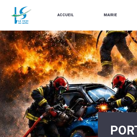
ACCUEIL
MAIRIE
LE
LES
MARCHÉ
ÉLUS
À
CONTACTS
PROPOS
/
DE
HORAIRES
LA
URBANISME/PLU
SUZE
EN
BULLETINS
LIGNE
EN
CARTES
LIGNE
D'IDENTITÉ-
PASSEPORTS
AGENDA
LE
CMJ
LA
SUZE
RÉUNIONS
AU
DU
DÉBUT
CONSEIL
DU
MUNICIPAL
20ÈME
ARRÊTÉS
SIÈCLE
ET
POR
DÉCISIONS
DU
MAIRE