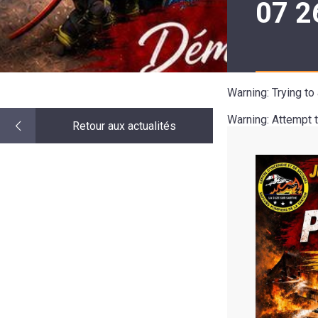
07 2
LE
MOT
DE
LA
MINORITÉ
Warning
: Trying t
Warning
: Attempt 
Retour aux actualités