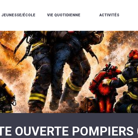
JEUNESSE/ÉCOLE
VIE QUOTIDIENNE
ACTIVITÉS
L'ACCUEIL
ESPACE
L
LA
DE
DE
V
MÉDIATHÈQUE
LOISIRS
VIE
V
L'ÉCOLE
SOCIALE
LE
V
COMMUNAUTAIRE
PÉRISCOLAIRE
QUELQUES
E
DE
/
RÈGLES
D
MUSIQUE
LES
DE
L
L'ÉCOLE
MERCREDIS
VIE
R
COMMUNAUTAIRE
RÉCRÉATIFS
DE
ENVIRONNEMENT
L
LE
DANSE
C
RESTAURANT
L'EAU
LA
P
SCOLAIRE
ET
PISCINE
C
LES
L'ASSAINISSEMENT
COMMUNAUTAIRE
C
ÉCOLES
T
LA
/
E
ASSOCIATIONS
RÉSIDENCE
LE
C
AUTONOMIE
COLLÈGE
L
ESPACE
LE
H
JEUNES
CCAS
F
11
LA
V
-
TE OUVERTE POMPIERS 
POLICE
À
18
MUNICIPALE
L
ANS
S
:
SÉCURITÉ