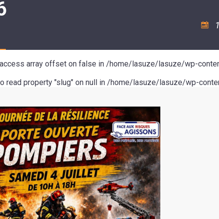
6
ASSOCIATION
/
LA
RISQUES
COULÉE
MAJEURS
1
DOUCE
SANTÉ/COMMERCES/ARTISANS
o access array offset on false in
/home/lasuze/lasuze/wp-conten
to read property "slug" on null in
/home/lasuze/lasuze/wp-conten