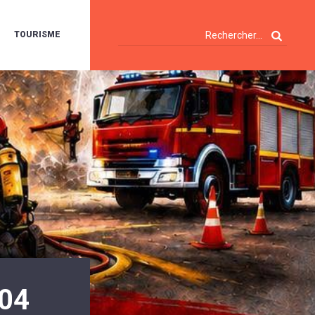
TOURISME
A
OIE
ERTE
ISITES
T
ÉCOUVERTES
ES
ANDONNÉES
E
AMPING
OUR
AMPING-
ARS
ENTES
T
ARAVANES
A
ALTE
LUVIALE
ENIR
04
A
UZE