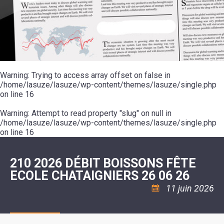
SCOLAIRE
20ÈME
RÉUNIONS
VOIE
DE
SIÈCLE
DU
LES
ENVIRONNEMENT
VERTE
MUSIQUE
CONSEIL
ÉCOLES
VISITES
L'ÉCOLE
MUNICIPAL
/
L'EAU
ET
COMMUNAUTAIRE
LE
ARRÊTÉS
ET
DÉCOUVERTES
DE
COLLÈGE
ET
L'ASSAINISSEMENT
DANSE
LES
DÉCISIONS
ESPACE
LA
LA
RANDONNÉES
DU
JEUNES
RÉSIDENCE
PISCINE
MAIRE
11
AUTONOMIE
LE
COMMUNAUTAIRE
-
LE
CAMPING
LE
Warning
18
: Trying to access array offset on false in
MOT
POUR
ASSOCIATIONS
CCAS
ANS
DE
/home/lasuze/lasuze/wp-content/themes/lasuze/single.php
CAMPING-
:
LA
LA
CARS
on line
16
ASSOCIATION
MINORITÉ
POLICE
TENTES
LA
MUNICIPALE
ET
COULÉE
Warning
CARAVANES
: Attempt to read property "slug" on null in
SÉCURITÉ
DOUCE
/
LA
/home/lasuze/lasuze/wp-content/themes/lasuze/single.php
RISQUES
HALTE
on line
16
MAJEURS
FLUVIALE
VENIR
SANTÉ/COMMERCES/ARTISANS
À
LA
210 2026 DÉBIT BOISSONS FÊTE
SUZE
ECOLE CHATAIGNIERS 26 06 26
11 juin 2026