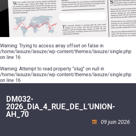
SCOLAIRE
20ÈME
RÉUNIONS
VOIE
DE
SIÈCLE
DU
LES
ENVIRONNEMENT
VERTE
MUSIQUE
CONSEIL
ÉCOLES
VISITES
L'ÉCOLE
MUNICIPAL
/
L'EAU
ET
COMMUNAUTAIRE
LE
ARRÊTÉS
ET
DÉCOUVERTES
DE
COLLÈGE
ET
L'ASSAINISSEMENT
DANSE
LES
DÉCISIONS
ESPACE
LA
LA
RANDONNÉES
DU
JEUNES
RÉSIDENCE
PISCINE
MAIRE
11
AUTONOMIE
LE
COMMUNAUTAIRE
-
LE
CAMPING
LE
Warning
18
: Trying to access array offset on false in
MOT
POUR
ASSOCIATIONS
CCAS
ANS
DE
/home/lasuze/lasuze/wp-content/themes/lasuze/single.php
CAMPING-
:
LA
LA
CARS
on line
16
ASSOCIATION
MINORITÉ
POLICE
TENTES
LA
MUNICIPALE
ET
COULÉE
Warning
CARAVANES
: Attempt to read property "slug" on null in
SÉCURITÉ
DOUCE
/
LA
/home/lasuze/lasuze/wp-content/themes/lasuze/single.php
RISQUES
HALTE
on line
16
MAJEURS
FLUVIALE
VENIR
SANTÉ/COMMERCES/ARTISANS
À
LA
DM032-
SUZE
2026_DIA_4_RUE_DE_L’UNION-
AH_70
09 juin 2026