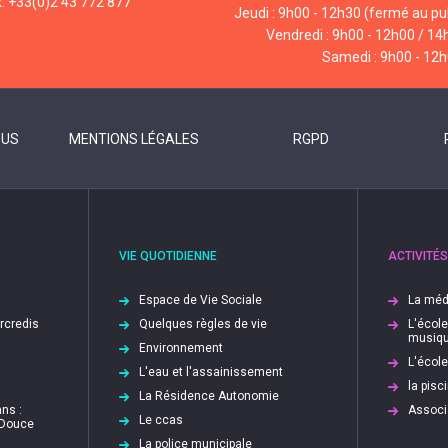
x: +33(0)2 43 772 877
Jeudi : 9h00 - 12h30 (fermé au pub
Vendredi : 9h00 - 12h00 / 14
Samedi : 9h00 - 12
OUS
MENTIONS LÉGALES
RGPD
VIE QUOTIDIENNE
ACTIVITÉS
Espace de Vie Sociale
La méd
ercredis
Quelques règles de vie
L'écol
musiq
Environnement
L'écol
L'eau et l'assainissement
la pis
La Résidence Autonomie
ns :
Associ
Le ccas
 Douce
La police municipale