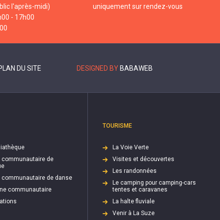
lic l'après-midi)
uniquement sur rendez-vous
h00 - 17h00
h00
PLAN DU SITE
DESIGNED BY
BABAWEB
TOURISME
iathèque
La Voie Verte
e communautaire de
Visites et découvertes
ue
Les randonnées
e communautaire de danse
Le camping pour camping-cars
cine communautaire
tentes et caravanes
ations
La halte fluviale
Venir à La Suze