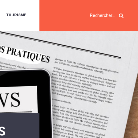
TOURISME
A
OIE
ERTE
ISITES
T
ÉCOUVERTES
ES
ANDONNÉES
E
AMPING
OUR
AMPING-
ARS
ENTES
T
ARAVANES
A
ALTE
LUVIALE
ENIR
S
A
UZE