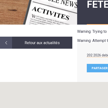
FET
LE
MOT
DE
LA
MINORITÉ
Warning
: Trying t
Warning
: Attempt 
Retour aux actualités
202 2026 debi
PARTAGER 