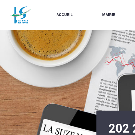
ACCUEIL
MAIRIE
LE
LES
MARCHÉ
ÉLUS
À
CONTACTS
PROPOS
/
DE
HORAIRES
LA
URBANISME/PLU
SUZE
EN
BULLETINS
LIGNE
EN
CARTES
LIGNE
D'IDENTITÉ-
PASSEPORTS
AGENDA
LE
CMJ
LA
SUZE
RÉUNIONS
AU
DU
DÉBUT
CONSEIL
DU
MUNICIPAL
20ÈME
ARRÊTÉS
SIÈCLE
ET
202 
DÉCISIONS
DU
MAIRE