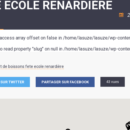
E ECOLE RENARDIÈRE
ASSOCIATION
/
LA
RISQUES
COULÉE
MAJEURS
2
DOUCE
SANTÉ/COMMERCES/ARTISANS
o access array offset on false in
/home/lasuze/lasuze/wp-conten
to read property "slug" on null in
/home/lasuze/lasuze/wp-conten
t de boissons fete ecole renardière
SUR TWITTER
PARTAGER SUR FACEBOOK
43 vues