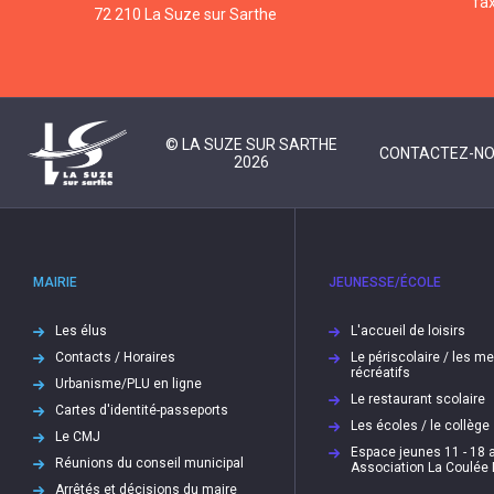
fa
72 210 La Suze sur Sarthe
© LA SUZE SUR SARTHE
CONTACTEZ-N
2026
MAIRIE
JEUNESSE/ÉCOLE
Les élus
L'accueil de loisirs
Contacts / Horaires
Le périscolaire / les m
récréatifs
Urbanisme/PLU en ligne
Le restaurant scolaire
Cartes d'identité-passeports
Les écoles / le collège
Le CMJ
Espace jeunes 11 - 18 a
Réunions du conseil municipal
Association La Coulée
Arrêtés et décisions du maire