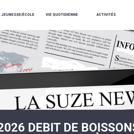
JEUNESSE/ÉCOLE
VIE QUOTIDIENNE
ACTIVITÉS
L'ACCUEIL
ESPACE
L
LA
DE
DE
V
MÉDIATHÈQUE
LOISIRS
VIE
V
L'ÉCOLE
SOCIALE
LE
V
COMMUNAUTAIRE
PÉRISCOLAIRE
QUELQUES
E
DE
/
RÈGLES
D
MUSIQUE
LES
DE
L
L'ÉCOLE
MERCREDIS
VIE
R
COMMUNAUTAIRE
RÉCRÉATIFS
DE
ENVIRONNEMENT
L
LE
DANSE
C
RESTAURANT
L'EAU
LA
P
SCOLAIRE
ET
PISCINE
C
LES
L'ASSAINISSEMENT
COMMUNAUTAIRE
C
ÉCOLES
T
LA
/
E
ASSOCIATIONS
RÉSIDENCE
LE
C
AUTONOMIE
COLLÈGE
L
ESPACE
LE
H
JEUNES
CCAS
F
11
LA
V
-
2026 DEBIT DE BOISSON
POLICE
À
18
MUNICIPALE
L
ANS
S
:
SÉCURITÉ