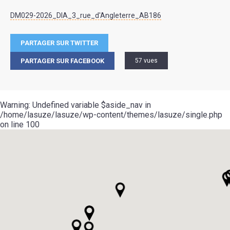
DM029-2026_DIA_3_rue_d'Angleterre_AB186
PARTAGER SUR TWITTER
PARTAGER SUR FACEBOOK
57 vues
Warning
: Undefined variable $aside_nav in
/home/lasuze/lasuze/wp-content/themes/lasuze/single.php
on line
100