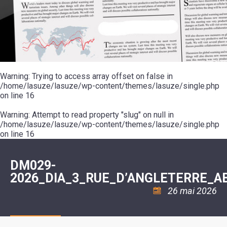
SCOLAIRE
20ÈME
RÉUNIONS
VOIE
DE
SIÈCLE
DU
LES
ENVIRONNEMENT
VERTE
MUSIQUE
CONSEIL
ÉCOLES
VISITES
L'ÉCOLE
MUNICIPAL
/
L'EAU
ET
COMMUNAUTAIRE
LE
ARRÊTÉS
ET
DÉCOUVERTES
DE
COLLÈGE
ET
L'ASSAINISSEMENT
DANSE
LES
DÉCISIONS
ESPACE
LA
LA
RANDONNÉES
DU
JEUNES
RÉSIDENCE
PISCINE
MAIRE
11
AUTONOMIE
LE
COMMUNAUTAIRE
-
LE
CAMPING
LE
Warning
18
: Trying to access array offset on false in
MOT
POUR
ASSOCIATIONS
CCAS
ANS
DE
/home/lasuze/lasuze/wp-content/themes/lasuze/single.php
CAMPING-
:
LA
LA
CARS
on line
16
ASSOCIATION
MINORITÉ
POLICE
TENTES
LA
MUNICIPALE
ET
COULÉE
Warning
CARAVANES
: Attempt to read property "slug" on null in
SÉCURITÉ
DOUCE
/
LA
/home/lasuze/lasuze/wp-content/themes/lasuze/single.php
RISQUES
HALTE
on line
16
MAJEURS
FLUVIALE
VENIR
SANTÉ/COMMERCES/ARTISANS
À
LA
DM029-
SUZE
2026_DIA_3_RUE_D’ANGLETERRE_A
26 mai 2026