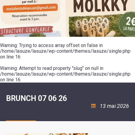
SCOLAIRE
20ÈME
RÉUNIONS
VOIE
DE
SIÈCLE
DU
LES
ENVIRONNEMENT
VERTE
MUSIQUE
CONSEIL
ÉCOLES
VISITES
L'ÉCOLE
MUNICIPAL
/
L'EAU
ET
COMMUNAUTAIRE
LE
ARRÊTÉS
ET
DÉCOUVERTES
DE
COLLÈGE
ET
L'ASSAINISSEMENT
DANSE
LES
DÉCISIONS
ESPACE
LA
LA
RANDONNÉES
DU
JEUNES
RÉSIDENCE
PISCINE
MAIRE
11
AUTONOMIE
LE
COMMUNAUTAIRE
-
LE
CAMPING
LE
Warning
18
: Trying to access array offset on false in
MOT
POUR
ASSOCIATIONS
CCAS
ANS
DE
/home/lasuze/lasuze/wp-content/themes/lasuze/single.php
CAMPING-
:
LA
LA
CARS
on line
16
ASSOCIATION
MINORITÉ
POLICE
TENTES
LA
MUNICIPALE
ET
COULÉE
Warning
CARAVANES
: Attempt to read property "slug" on null in
SÉCURITÉ
DOUCE
/
LA
/home/lasuze/lasuze/wp-content/themes/lasuze/single.php
RISQUES
HALTE
on line
16
MAJEURS
FLUVIALE
VENIR
SANTÉ/COMMERCES/ARTISANS
À
LA
BRUNCH 07 06 26
SUZE
13 mai 2026