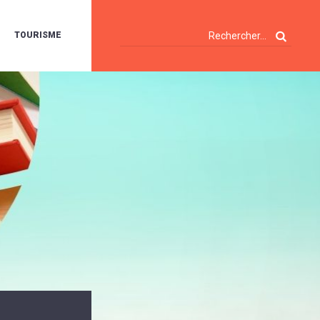
TOURISME
A
OIE
ERTE
ISITES
T
ÉCOUVERTES
ES
ANDONNÉES
E
AMPING
OUR
AMPING-
ARS
ENTES
T
ARAVANES
A
ALTE
LUVIALE
ENIR
A
UZE