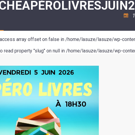
ICHEAPÉROLIVRESJUIN2
ASSOCIATION
/
LA
RISQUES
COULÉE
MAJEURS
1
DOUCE
SANTÉ/COMMERCES/ARTISANS
o access array offset on false in
/home/lasuze/lasuze/wp-conten
to read property "slug" on null in
/home/lasuze/lasuze/wp-conten