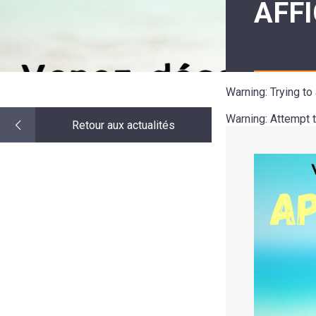
AFF
LE
MOT
DE
LA
MINORITÉ
Warning
: Trying t
Warning
: Attempt 
Retour aux actualités