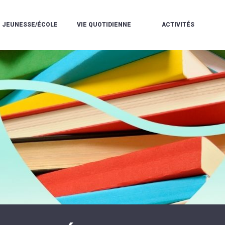
JEUNESSE/ÉCOLE
VIE QUOTIDIENNE
ACTIVITÉS
L'ACCUEIL
ESPACE
L
LA
DE
DE
V
MÉDIATHÈQUE
LOISIRS
VIE
V
L'ÉCOLE
SOCIALE
LE
V
COMMUNAUTAIRE
PÉRISCOLAIRE
QUELQUES
E
DE
/
RÈGLES
D
MUSIQUE
LES
DE
L
L'ÉCOLE
MERCREDIS
VIE
R
COMMUNAUTAIRE
RÉCRÉATIFS
DE
ENVIRONNEMENT
L
LE
DANSE
C
RESTAURANT
L'EAU
LA
P
SCOLAIRE
ET
PISCINE
C
LES
L'ASSAINISSEMENT
COMMUNAUTAIRE
C
ÉCOLES
T
LA
/
E
ASSOCIATIONS
RÉSIDENCE
LE
C
AUTONOMIE
COLLÈGE
L
ESPACE
LE
H
JEUNES
CCAS
F
11
LA
V
-
POLICE
À
18
MUNICIPALE
L
ANS
S
:
SÉCURITÉ