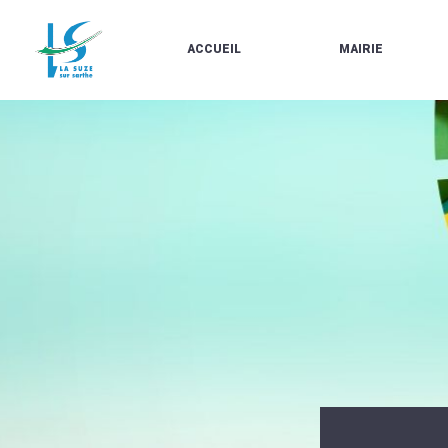
ACCUEIL
MAIRIE
LE
LES
MARCHÉ
ÉLUS
À
CONTACTS
PROPOS
/
DE
HORAIRES
LA
URBANISME/PLU
SUZE
EN
BULLETINS
LIGNE
EN
CARTES
LIGNE
D'IDENTITÉ-
PASSEPORTS
AGENDA
LE
CMJ
LA
SUZE
RÉUNIONS
AU
DU
DÉBUT
CONSEIL
DU
MUNICIPAL
20ÈME
ARRÊTÉS
SIÈCLE
ET
DÉCISIONS
DU
MAIRE