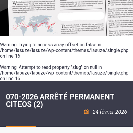
SCOLAIRE
20ÈME
RÉUNIONS
VOIE
DE
SIÈCLE
DU
LES
ENVIRONNEMENT
VERTE
MUSIQUE
CONSEIL
ÉCOLES
VISITES
L'ÉCOLE
MUNICIPAL
/
L'EAU
ET
COMMUNAUTAIRE
LE
ARRÊTÉS
ET
DÉCOUVERTES
DE
COLLÈGE
ET
L'ASSAINISSEMENT
DANSE
LES
DÉCISIONS
ESPACE
LA
LA
RANDONNÉES
DU
JEUNES
RÉSIDENCE
PISCINE
MAIRE
11
AUTONOMIE
LE
COMMUNAUTAIRE
-
LE
CAMPING
LE
Warning
18
: Trying to access array offset on false in
MOT
POUR
ASSOCIATIONS
CCAS
ANS
DE
/home/lasuze/lasuze/wp-content/themes/lasuze/single.php
CAMPING-
:
LA
LA
CARS
on line
16
ASSOCIATION
MINORITÉ
POLICE
TENTES
LA
MUNICIPALE
ET
COULÉE
Warning
CARAVANES
: Attempt to read property "slug" on null in
SÉCURITÉ
DOUCE
/
LA
/home/lasuze/lasuze/wp-content/themes/lasuze/single.php
RISQUES
HALTE
on line
16
MAJEURS
FLUVIALE
VENIR
SANTÉ/COMMERCES/ARTISANS
À
LA
070-2026 ARRÊTÉ PERMANENT
SUZE
CITEOS (2)
24 février 2026