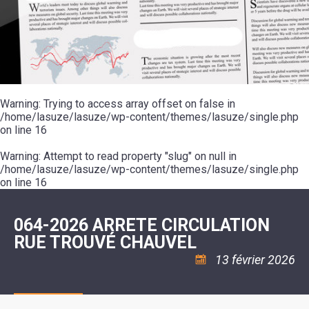
SCOLAIRE
20ÈME
RÉUNIONS
VOIE
DE
SIÈCLE
DU
LES
ENVIRONNEMENT
VERTE
MUSIQUE
CONSEIL
ÉCOLES
VISITES
L'ÉCOLE
MUNICIPAL
/
L'EAU
ET
COMMUNAUTAIRE
LE
ARRÊTÉS
ET
DÉCOUVERTES
DE
COLLÈGE
ET
L'ASSAINISSEMENT
DANSE
LES
DÉCISIONS
ESPACE
LA
LA
RANDONNÉES
DU
JEUNES
RÉSIDENCE
PISCINE
MAIRE
11
AUTONOMIE
LE
COMMUNAUTAIRE
-
LE
CAMPING
LE
Warning
18
: Trying to access array offset on false in
MOT
POUR
ASSOCIATIONS
CCAS
ANS
DE
/home/lasuze/lasuze/wp-content/themes/lasuze/single.php
CAMPING-
:
LA
LA
CARS
on line
16
ASSOCIATION
MINORITÉ
POLICE
TENTES
LA
MUNICIPALE
ET
COULÉE
Warning
CARAVANES
: Attempt to read property "slug" on null in
SÉCURITÉ
DOUCE
/
LA
/home/lasuze/lasuze/wp-content/themes/lasuze/single.php
RISQUES
HALTE
on line
16
MAJEURS
FLUVIALE
VENIR
SANTÉ/COMMERCES/ARTISANS
À
LA
064-2026 ARRETE CIRCULATION
SUZE
RUE TROUVÉ CHAUVEL
13 février 2026