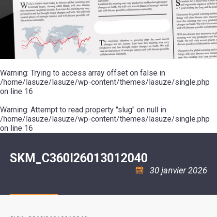
SCOLAIRE
20ÈME
RÉUNIONS
VOIE
DE
SIÈCLE
DU
LES
ENVIRONNEMENT
VERTE
MUSIQUE
CONSEIL
ÉCOLES
VISITES
L'ÉCOLE
MUNICIPAL
/
L'EAU
ET
COMMUNAUTAIRE
LE
ARRÊTÉS
ET
DÉCOUVERTES
DE
COLLÈGE
ET
L'ASSAINISSEMENT
DANSE
LES
DÉCISIONS
ESPACE
LA
LA
RANDONNÉES
DU
JEUNES
RÉSIDENCE
PISCINE
MAIRE
11
AUTONOMIE
LE
COMMUNAUTAIRE
-
LE
CAMPING
LE
Warning
18
: Trying to access array offset on false in
MOT
POUR
ASSOCIATIONS
CCAS
ANS
DE
/home/lasuze/lasuze/wp-content/themes/lasuze/single.php
CAMPING-
:
LA
LA
CARS
on line
16
ASSOCIATION
MINORITÉ
POLICE
TENTES
LA
MUNICIPALE
ET
COULÉE
Warning
CARAVANES
: Attempt to read property "slug" on null in
SÉCURITÉ
DOUCE
/
LA
/home/lasuze/lasuze/wp-content/themes/lasuze/single.php
RISQUES
HALTE
on line
16
MAJEURS
FLUVIALE
VENIR
SANTÉ/COMMERCES/ARTISANS
À
LA
SKM_C360I26013012040
SUZE
30 janvier 2026