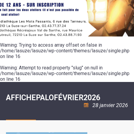
SCOLAIRE
20ÈME
RÉUNIONS
VOIE
DE
SIÈCLE
DU
LES
ENVIRONNEMENT
VERTE
MUSIQUE
CONSEIL
ÉCOLES
VISITES
L'ÉCOLE
MUNICIPAL
/
L'EAU
ET
COMMUNAUTAIRE
LE
ARRÊTÉS
ET
DÉCOUVERTES
DE
COLLÈGE
ET
L'ASSAINISSEMENT
DANSE
LES
DÉCISIONS
ESPACE
LA
LA
RANDONNÉES
DU
JEUNES
RÉSIDENCE
PISCINE
MAIRE
11
AUTONOMIE
LE
COMMUNAUTAIRE
-
LE
CAMPING
LE
Warning
18
: Trying to access array offset on false in
MOT
POUR
ASSOCIATIONS
CCAS
ANS
DE
/home/lasuze/lasuze/wp-content/themes/lasuze/single.php
CAMPING-
:
LA
LA
CARS
on line
16
ASSOCIATION
MINORITÉ
POLICE
TENTES
LA
MUNICIPALE
ET
COULÉE
Warning
CARAVANES
: Attempt to read property "slug" on null in
SÉCURITÉ
DOUCE
/
LA
/home/lasuze/lasuze/wp-content/themes/lasuze/single.php
RISQUES
HALTE
on line
16
MAJEURS
FLUVIALE
VENIR
SANTÉ/COMMERCES/ARTISANS
À
LA
AFFICHEPALOFÉVRIER2026
SUZE
28 janvier 2026