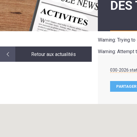
DES 
LE
MOT
DE
LA
MINORITÉ
Warning
: Trying t
Warning
: Attempt 
Retour aux actualités
030-2026 sta
PARTAGER 