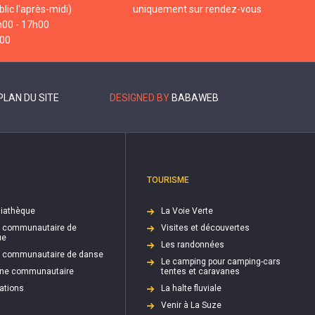
lic l'après-midi)
uniquement sur rendez-vous
h00 - 17h00
h00
PLAN DU SITE
DESIGNED BY
BABAWEB
TOURISME
iathèque
La Voie Verte
e communautaire de
Visites et découvertes
ue
Les randonnées
e communautaire de danse
Le camping pour camping-cars
cine communautaire
tentes et caravanes
ations
La halte fluviale
Venir à La Suze