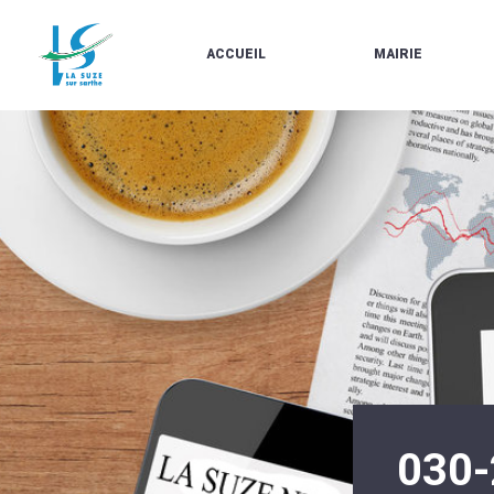
ACCUEIL
MAIRIE
LE
LES
MARCHÉ
ÉLUS
À
CONTACTS
PROPOS
/
DE
HORAIRES
LA
URBANISME/PLU
SUZE
EN
BULLETINS
LIGNE
EN
CARTES
LIGNE
D'IDENTITÉ-
PASSEPORTS
AGENDA
LE
CMJ
LA
SUZE
RÉUNIONS
AU
DU
DÉBUT
CONSEIL
DU
MUNICIPAL
20ÈME
ARRÊTÉS
SIÈCLE
ET
030
DÉCISIONS
DU
MAIRE