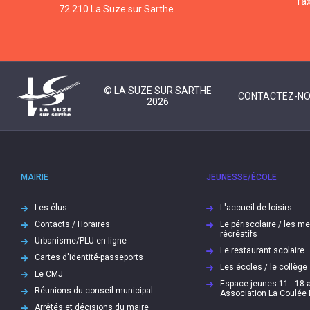
fa
72 210 La Suze sur Sarthe
© LA SUZE SUR SARTHE
CONTACTEZ-N
2026
MAIRIE
JEUNESSE/ÉCOLE
Les élus
L'accueil de loisirs
Contacts / Horaires
Le périscolaire / les m
récréatifs
Urbanisme/PLU en ligne
Le restaurant scolaire
Cartes d'identité-passeports
Les écoles / le collège
Le CMJ
Espace jeunes 11 - 18 a
Réunions du conseil municipal
Association La Coulée
Arrêtés et décisions du maire