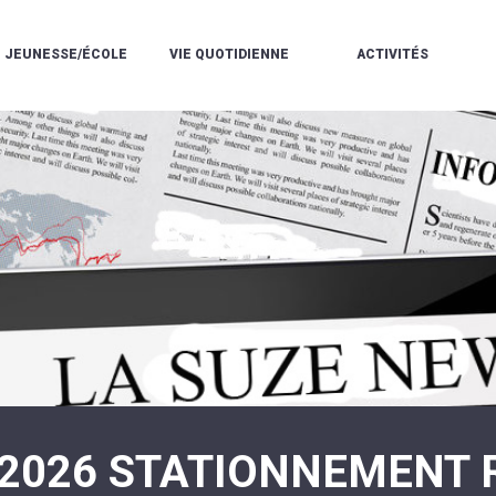
JEUNESSE/ÉCOLE
VIE QUOTIDIENNE
ACTIVITÉS
L'ACCUEIL
ESPACE
L
LA
DE
DE
V
MÉDIATHÈQUE
LOISIRS
VIE
V
L'ÉCOLE
SOCIALE
LE
V
COMMUNAUTAIRE
PÉRISCOLAIRE
QUELQUES
E
DE
/
RÈGLES
D
MUSIQUE
LES
DE
L
L'ÉCOLE
MERCREDIS
VIE
R
COMMUNAUTAIRE
RÉCRÉATIFS
DE
ENVIRONNEMENT
L
LE
DANSE
C
RESTAURANT
L'EAU
LA
P
SCOLAIRE
ET
PISCINE
C
LES
L'ASSAINISSEMENT
COMMUNAUTAIRE
C
ÉCOLES
T
LA
/
E
ASSOCIATIONS
RÉSIDENCE
LE
C
AUTONOMIE
COLLÈGE
L
ESPACE
LE
H
JEUNES
CCAS
F
11
LA
V
-
-2026 STATIONNEMENT 
POLICE
À
18
MUNICIPALE
L
ANS
S
:
SÉCURITÉ