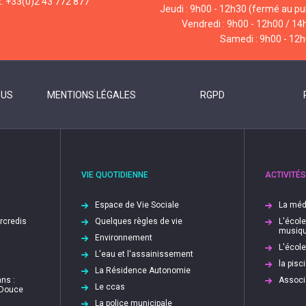
x: +33(0)2 43 772 877
Jeudi : 9h00 - 12h30 (fermé au pub
Vendredi : 9h00 - 12h00 / 14
Samedi : 9h00 - 12
OUS
MENTIONS LÉGALES
RGPD
VIE QUOTIDIENNE
ACTIVITÉS
Espace de Vie Sociale
La méd
ercredis
Quelques règles de vie
L'écol
musiq
Environnement
L'écol
L'eau et l'assainissement
la pis
La Résidence Autonomie
ns :
Associ
Le ccas
 Douce
La police municipale