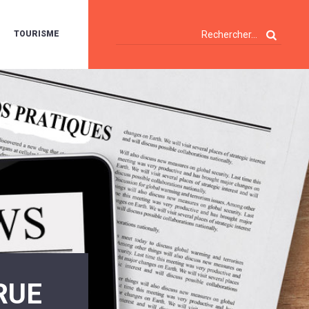
TOURISME
A
OIE
ERTE
ISITES
T
ÉCOUVERTES
ES
ANDONNÉES
E
AMPING
OUR
AMPING-
ARS
ENTES
T
ARAVANES
A
ALTE
LUVIALE
ENIR
RUE
A
UZE