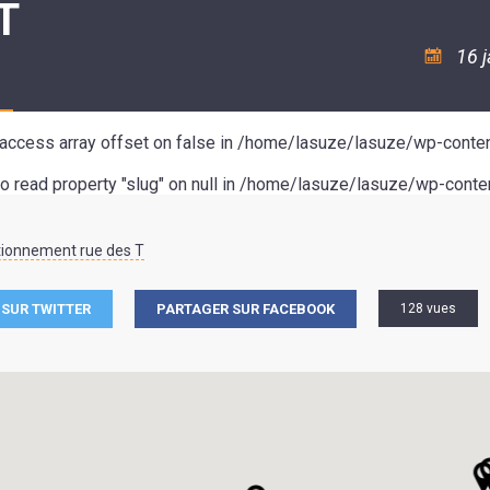
T
ASSOCIATION
/
LA
RISQUES
COULÉE
MAJEURS
16 
DOUCE
SANTÉ/COMMERCES/ARTISANS
o access array offset on false in
/home/lasuze/lasuze/wp-conten
to read property "slug" on null in
/home/lasuze/lasuze/wp-conten
tionnement rue des T
SUR TWITTER
PARTAGER SUR FACEBOOK
128 vues