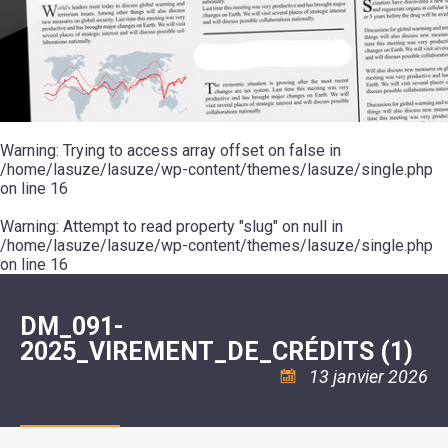
SCOLAIRE
20ÈME
RÉUNIONS
VOIE
DE
SIÈCLE
DU
LES
ENVIRONNEMENT
VERTE
MUSIQUE
CONSEIL
ÉCOLES
VISITES
L'ÉCOLE
MUNICIPAL
/
L'EAU
ET
COMMUNAUTAIRE
LE
ARRÊTÉS
ET
DÉCOUVERTES
DE
COLLÈGE
ET
L'ASSAINISSEMENT
DANSE
LES
DÉCISIONS
ESPACE
LA
LA
RANDONNÉES
DU
JEUNES
RÉSIDENCE
PISCINE
MAIRE
11
AUTONOMIE
LE
COMMUNAUTAIRE
-
LE
CAMPING
LE
Warning
18
: Trying to access array offset on false in
MOT
POUR
ASSOCIATIONS
CCAS
ANS
DE
/home/lasuze/lasuze/wp-content/themes/lasuze/single.php
CAMPING-
:
LA
LA
CARS
on line
16
ASSOCIATION
MINORITÉ
POLICE
TENTES
LA
MUNICIPALE
ET
COULÉE
Warning
CARAVANES
: Attempt to read property "slug" on null in
SÉCURITÉ
DOUCE
/
LA
/home/lasuze/lasuze/wp-content/themes/lasuze/single.php
RISQUES
HALTE
on line
16
MAJEURS
FLUVIALE
VENIR
SANTÉ/COMMERCES/ARTISANS
À
LA
DM_091-
SUZE
2025_VIREMENT_DE_CRÉDITS (1)
13 janvier 2026