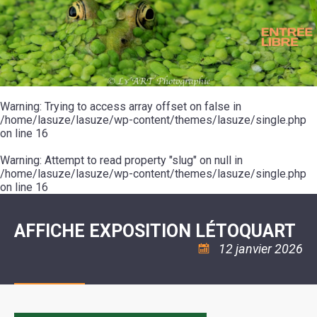
SCOLAIRE
20ÈME
RÉUNIONS
VOIE
DE
SIÈCLE
DU
LES
ENVIRONNEMENT
VERTE
MUSIQUE
CONSEIL
ÉCOLES
VISITES
L'ÉCOLE
MUNICIPAL
/
L'EAU
ET
COMMUNAUTAIRE
LE
ARRÊTÉS
ET
DÉCOUVERTES
DE
COLLÈGE
ET
L'ASSAINISSEMENT
DANSE
LES
DÉCISIONS
ESPACE
LA
LA
RANDONNÉES
DU
JEUNES
RÉSIDENCE
PISCINE
MAIRE
11
AUTONOMIE
LE
COMMUNAUTAIRE
-
LE
CAMPING
LE
Warning
18
: Trying to access array offset on false in
MOT
POUR
ASSOCIATIONS
CCAS
ANS
DE
/home/lasuze/lasuze/wp-content/themes/lasuze/single.php
CAMPING-
:
LA
LA
CARS
on line
16
ASSOCIATION
MINORITÉ
POLICE
TENTES
LA
MUNICIPALE
ET
COULÉE
Warning
CARAVANES
: Attempt to read property "slug" on null in
SÉCURITÉ
DOUCE
/
LA
/home/lasuze/lasuze/wp-content/themes/lasuze/single.php
RISQUES
HALTE
on line
16
MAJEURS
FLUVIALE
VENIR
SANTÉ/COMMERCES/ARTISANS
À
LA
AFFICHE EXPOSITION LÉTOQUART
SUZE
12 janvier 2026