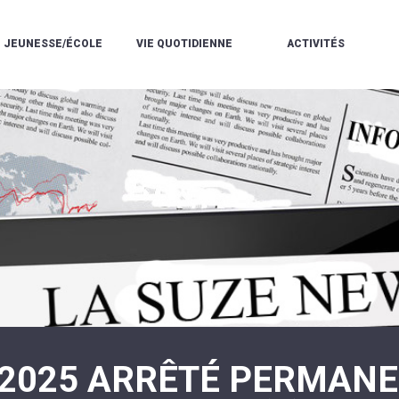
JEUNESSE/ÉCOLE
VIE QUOTIDIENNE
ACTIVITÉS
L'ACCUEIL
ESPACE
L
LA
DE
DE
V
MÉDIATHÈQUE
LOISIRS
VIE
V
L'ÉCOLE
SOCIALE
LE
V
COMMUNAUTAIRE
PÉRISCOLAIRE
QUELQUES
E
DE
/
RÈGLES
D
MUSIQUE
LES
DE
L
L'ÉCOLE
MERCREDIS
VIE
R
COMMUNAUTAIRE
RÉCRÉATIFS
DE
ENVIRONNEMENT
L
LE
DANSE
C
RESTAURANT
L'EAU
LA
P
SCOLAIRE
ET
PISCINE
C
LES
L'ASSAINISSEMENT
COMMUNAUTAIRE
C
ÉCOLES
T
LA
/
E
ASSOCIATIONS
RÉSIDENCE
LE
C
AUTONOMIE
COLLÈGE
L
ESPACE
LE
H
JEUNES
CCAS
F
11
LA
V
-
-2025 ARRÊTÉ PERMAN
POLICE
À
18
MUNICIPALE
L
ANS
S
:
SÉCURITÉ