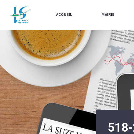
ACCUEIL
MAIRIE
LE
LES
MARCHÉ
ÉLUS
À
CONTACTS
PROPOS
/
DE
HORAIRES
LA
URBANISME/PLU
SUZE
EN
BULLETINS
LIGNE
EN
CARTES
LIGNE
D'IDENTITÉ-
PASSEPORTS
AGENDA
LE
CMJ
LA
SUZE
RÉUNIONS
AU
DU
DÉBUT
CONSEIL
DU
MUNICIPAL
20ÈME
ARRÊTÉS
SIÈCLE
ET
518
DÉCISIONS
DU
MAIRE