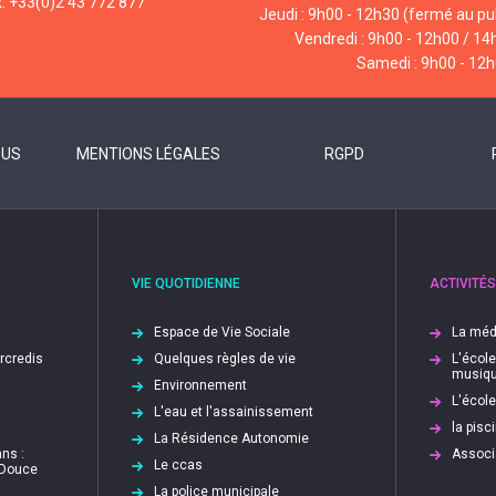
x: +33(0)2 43 772 877
Jeudi : 9h00 - 12h30 (fermé au pub
Vendredi : 9h00 - 12h00 / 14
Samedi : 9h00 - 12
OUS
MENTIONS LÉGALES
RGPD
VIE QUOTIDIENNE
ACTIVITÉS
Espace de Vie Sociale
La méd
ercredis
Quelques règles de vie
L'écol
musiq
Environnement
L'écol
L'eau et l'assainissement
la pis
La Résidence Autonomie
ns :
Associ
Le ccas
 Douce
La police municipale