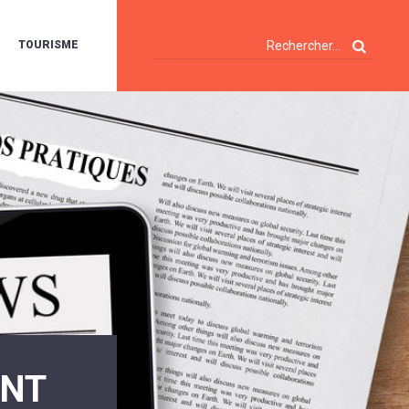
TOURISME
A
OIE
ERTE
ISITES
T
ÉCOUVERTES
ES
ANDONNÉES
E
AMPING
OUR
AMPING-
ARS
ENTES
T
ARAVANES
A
ALTE
LUVIALE
ENIR
ENT
A
UZE