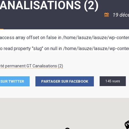
ANALISATIONS (2)
ASSOCIATION
/
LA
RISQUES
COULÉE
MAJEURS
19 déc
DOUCE
SANTÉ/COMMERCES/ARTISANS
o access array offset on false in
/home/lasuze/lasuze/wp-conten
to read property "slug" on null in
/home/lasuze/lasuze/wp-conten
té permanent GT Canalisations (2)
SUR TWITTER
PARTAGER SUR FACEBOOK
145 vues