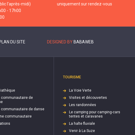
lic l'après-midi)
uniquement sur rendez-vous
h00 - 17h00
h00
PLAN DU SITE
DESIGNED BY
BABAWEB
TOURISME
iathèque
La Voie Verte
e communautaire de
Visites et découvertes
ue
Les randonnées
e communautaire de danse
Le camping pour camping-cars
cine communautaire
tentes et caravanes
ations
La halte fluviale
Venir à La Suze