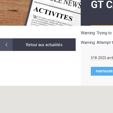
GT C
LE
MOT
DE
LA
MINORITÉ
Warning
: Trying t
Warning
: Attempt 
Retour aux actualités
518-2025 arrê
PARTAGER 