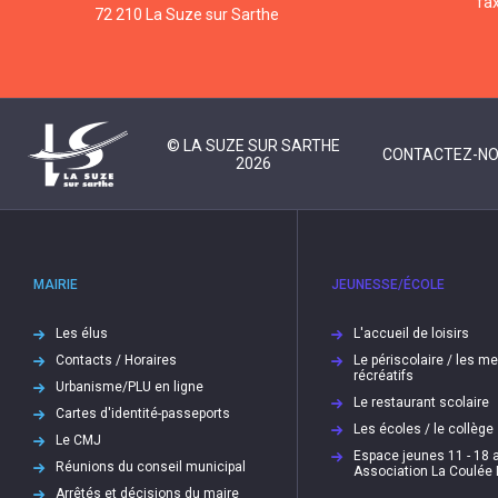
fa
72 210 La Suze sur Sarthe
© LA SUZE SUR SARTHE
CONTACTEZ-N
2026
MAIRIE
JEUNESSE/ÉCOLE
Les élus
L'accueil de loisirs
Contacts / Horaires
Le périscolaire / les m
récréatifs
Urbanisme/PLU en ligne
Le restaurant scolaire
Cartes d'identité-passeports
Les écoles / le collège
Le CMJ
Espace jeunes 11 - 18 a
Réunions du conseil municipal
Association La Coulée
Arrêtés et décisions du maire