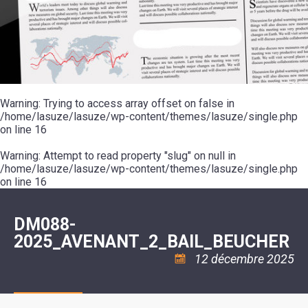
SCOLAIRE
20ÈME
RÉUNIONS
VOIE
DE
SIÈCLE
DU
LES
ENVIRONNEMENT
VERTE
MUSIQUE
CONSEIL
ÉCOLES
VISITES
L'ÉCOLE
MUNICIPAL
/
L'EAU
ET
COMMUNAUTAIRE
LE
ARRÊTÉS
ET
DÉCOUVERTES
DE
COLLÈGE
ET
L'ASSAINISSEMENT
DANSE
LES
DÉCISIONS
ESPACE
LA
LA
RANDONNÉES
DU
JEUNES
RÉSIDENCE
PISCINE
MAIRE
11
AUTONOMIE
LE
COMMUNAUTAIRE
-
LE
CAMPING
LE
Warning
18
: Trying to access array offset on false in
MOT
POUR
ASSOCIATIONS
CCAS
ANS
DE
/home/lasuze/lasuze/wp-content/themes/lasuze/single.php
CAMPING-
:
LA
LA
CARS
on line
16
ASSOCIATION
MINORITÉ
POLICE
TENTES
LA
MUNICIPALE
ET
COULÉE
Warning
CARAVANES
: Attempt to read property "slug" on null in
SÉCURITÉ
DOUCE
/
LA
/home/lasuze/lasuze/wp-content/themes/lasuze/single.php
RISQUES
HALTE
on line
16
MAJEURS
FLUVIALE
VENIR
SANTÉ/COMMERCES/ARTISANS
À
LA
DM088-
SUZE
2025_AVENANT_2_BAIL_BEUCHER
12 décembre 2025