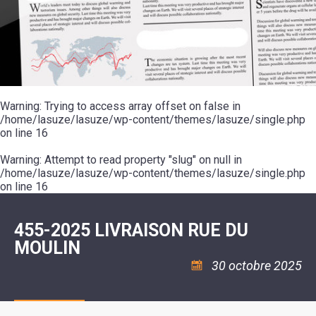
SCOLAIRE
20ÈME
RÉUNIONS
VOIE
DE
SIÈCLE
DU
LES
ENVIRONNEMENT
VERTE
MUSIQUE
CONSEIL
ÉCOLES
VISITES
L'ÉCOLE
MUNICIPAL
/
L'EAU
ET
COMMUNAUTAIRE
LE
ARRÊTÉS
ET
DÉCOUVERTES
DE
COLLÈGE
ET
L'ASSAINISSEMENT
DANSE
LES
DÉCISIONS
ESPACE
LA
LA
RANDONNÉES
DU
JEUNES
RÉSIDENCE
PISCINE
MAIRE
11
AUTONOMIE
LE
COMMUNAUTAIRE
-
LE
CAMPING
LE
Warning
18
: Trying to access array offset on false in
MOT
POUR
ASSOCIATIONS
CCAS
ANS
DE
/home/lasuze/lasuze/wp-content/themes/lasuze/single.php
CAMPING-
:
LA
LA
CARS
on line
16
ASSOCIATION
MINORITÉ
POLICE
TENTES
LA
MUNICIPALE
ET
COULÉE
Warning
CARAVANES
: Attempt to read property "slug" on null in
SÉCURITÉ
DOUCE
/
LA
/home/lasuze/lasuze/wp-content/themes/lasuze/single.php
RISQUES
HALTE
on line
16
MAJEURS
FLUVIALE
VENIR
SANTÉ/COMMERCES/ARTISANS
À
LA
455-2025 LIVRAISON RUE DU
SUZE
MOULIN
30 octobre 2025