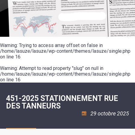
SCOLAIRE
20ÈME
RÉUNIONS
VOIE
DE
SIÈCLE
DU
LES
ENVIRONNEMENT
VERTE
MUSIQUE
CONSEIL
ÉCOLES
VISITES
L'ÉCOLE
MUNICIPAL
/
L'EAU
ET
COMMUNAUTAIRE
LE
ARRÊTÉS
ET
DÉCOUVERTES
DE
COLLÈGE
ET
L'ASSAINISSEMENT
DANSE
LES
DÉCISIONS
ESPACE
LA
LA
RANDONNÉES
DU
JEUNES
RÉSIDENCE
PISCINE
MAIRE
11
AUTONOMIE
LE
COMMUNAUTAIRE
-
LE
CAMPING
LE
Warning
18
: Trying to access array offset on false in
MOT
POUR
ASSOCIATIONS
CCAS
ANS
DE
/home/lasuze/lasuze/wp-content/themes/lasuze/single.php
CAMPING-
:
LA
LA
CARS
on line
16
ASSOCIATION
MINORITÉ
POLICE
TENTES
LA
MUNICIPALE
ET
COULÉE
Warning
CARAVANES
: Attempt to read property "slug" on null in
SÉCURITÉ
DOUCE
/
LA
/home/lasuze/lasuze/wp-content/themes/lasuze/single.php
RISQUES
HALTE
on line
16
MAJEURS
FLUVIALE
VENIR
SANTÉ/COMMERCES/ARTISANS
À
LA
451-2025 STATIONNEMENT RUE
SUZE
DES TANNEURS
29 octobre 2025