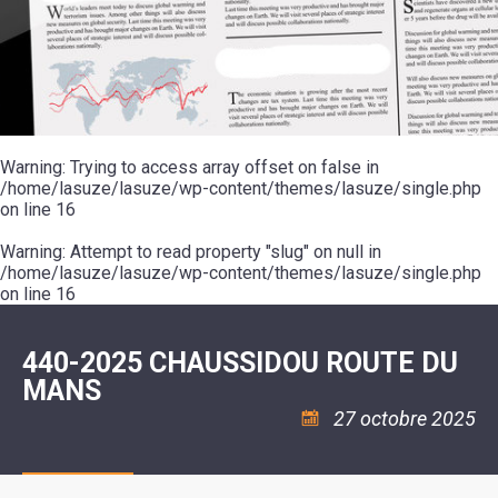
SCOLAIRE
20ÈME
RÉUNIONS
VOIE
DE
SIÈCLE
DU
LES
ENVIRONNEMENT
VERTE
MUSIQUE
CONSEIL
ÉCOLES
VISITES
L'ÉCOLE
MUNICIPAL
/
L'EAU
ET
COMMUNAUTAIRE
LE
ARRÊTÉS
ET
DÉCOUVERTES
DE
COLLÈGE
ET
L'ASSAINISSEMENT
DANSE
LES
DÉCISIONS
ESPACE
LA
LA
RANDONNÉES
DU
JEUNES
RÉSIDENCE
PISCINE
MAIRE
11
AUTONOMIE
LE
COMMUNAUTAIRE
-
LE
CAMPING
LE
Warning
18
: Trying to access array offset on false in
MOT
POUR
ASSOCIATIONS
CCAS
ANS
DE
/home/lasuze/lasuze/wp-content/themes/lasuze/single.php
CAMPING-
:
LA
LA
CARS
on line
16
ASSOCIATION
MINORITÉ
POLICE
TENTES
LA
MUNICIPALE
ET
COULÉE
Warning
CARAVANES
: Attempt to read property "slug" on null in
SÉCURITÉ
DOUCE
/
LA
/home/lasuze/lasuze/wp-content/themes/lasuze/single.php
RISQUES
HALTE
on line
16
MAJEURS
FLUVIALE
VENIR
SANTÉ/COMMERCES/ARTISANS
À
LA
440-2025 CHAUSSIDOU ROUTE DU
SUZE
MANS
27 octobre 2025