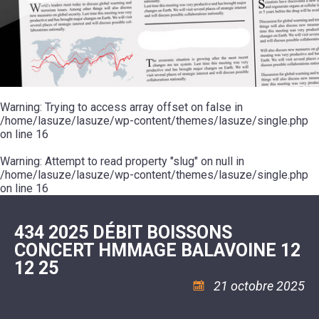
SCOLAIRE
20ÈME
RÉUNIONS
VOIE
DE
SIÈCLE
DU
LES
ENVIRONNEMENT
VERTE
MUSIQUE
CONSEIL
ÉCOLES
VISITES
L'ÉCOLE
MUNICIPAL
/
L'EAU
ET
COMMUNAUTAIRE
LE
ARRÊTÉS
ET
DÉCOUVERTES
DE
COLLÈGE
ET
L'ASSAINISSEMENT
DANSE
LES
DÉCISIONS
ESPACE
LA
LA
RANDONNÉES
DU
JEUNES
RÉSIDENCE
PISCINE
MAIRE
11
AUTONOMIE
LE
COMMUNAUTAIRE
-
LE
CAMPING
LE
Warning
18
: Trying to access array offset on false in
MOT
POUR
ASSOCIATIONS
CCAS
ANS
DE
/home/lasuze/lasuze/wp-content/themes/lasuze/single.php
CAMPING-
:
LA
LA
CARS
on line
16
ASSOCIATION
MINORITÉ
POLICE
TENTES
LA
MUNICIPALE
ET
COULÉE
Warning
CARAVANES
: Attempt to read property "slug" on null in
SÉCURITÉ
DOUCE
/
LA
/home/lasuze/lasuze/wp-content/themes/lasuze/single.php
RISQUES
HALTE
on line
16
MAJEURS
FLUVIALE
VENIR
SANTÉ/COMMERCES/ARTISANS
À
LA
434 2025 DÉBIT BOISSONS
SUZE
CONCERT HMMAGE BALAVOINE 12
12 25
21 octobre 2025