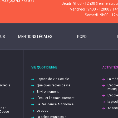
x: +33(0)2 43 772 877
Jeudi : 9h00 - 12h30 (fermé au pub
Vendredi : 9h00 - 12h00 / 14
Samedi : 9h00 - 12
OUS
MENTIONS LÉGALES
RGPD
VIE QUOTIDIENNE
ACTIVITÉS
Espace de Vie Sociale
La méd
ercredis
Quelques règles de vie
L'écol
musiq
Environnement
L'écol
L'eau et l'assainissement
la pis
La Résidence Autonomie
ns :
Associ
Le ccas
 Douce
La police municipale