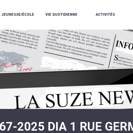
JEUNESSE/ÉCOLE
VIE QUOTIDIENNE
ACTIVITÉS
L'ACCUEIL
ESPACE
L
LA
DE
DE
V
MÉDIATHÈQUE
LOISIRS
VIE
V
L'ÉCOLE
SOCIALE
LE
V
COMMUNAUTAIRE
PÉRISCOLAIRE
QUELQUES
E
DE
/
RÈGLES
D
MUSIQUE
LES
DE
L
L'ÉCOLE
MERCREDIS
VIE
R
COMMUNAUTAIRE
RÉCRÉATIFS
DE
ENVIRONNEMENT
L
LE
DANSE
C
RESTAURANT
L'EAU
LA
P
SCOLAIRE
ET
PISCINE
C
LES
L'ASSAINISSEMENT
COMMUNAUTAIRE
C
ÉCOLES
T
LA
/
E
ASSOCIATIONS
RÉSIDENCE
LE
C
AUTONOMIE
COLLÈGE
L
ESPACE
LE
H
JEUNES
CCAS
F
11
LA
V
-
67-2025 DIA 1 RUE GER
POLICE
À
18
MUNICIPALE
L
ANS
S
:
SÉCURITÉ