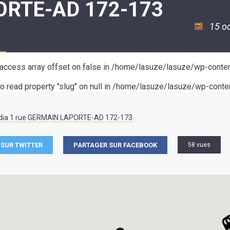
ORTE-AD 172-173
ASSOCIATION
/
LA
RISQUES
COULÉE
MAJEURS
15 o
DOUCE
SANTÉ/COMMERCES/ARTISANS
o access array offset on false in
/home/lasuze/lasuze/wp-conten
to read property "slug" on null in
/home/lasuze/lasuze/wp-conten
dia 1 rue GERMAIN LAPORTE-AD 172-173
SUR TWITTER
PARTAGER SUR FACEBOOK
58 vues