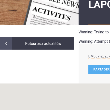
LAP
LE
MOT
DE
LA
MINORITÉ
Warning
: Trying t
Warning
: Attempt 
Retour aux actualités
DM067-2025 
PARTAGER 