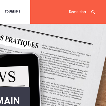
TOURISME
A
OIE
ERTE
ISITES
T
ÉCOUVERTES
ES
ANDONNÉES
E
AMPING
OUR
AMPING-
ARS
ENTES
T
ARAVANES
A
ALTE
LUVIALE
ENIR
MAIN
A
UZE