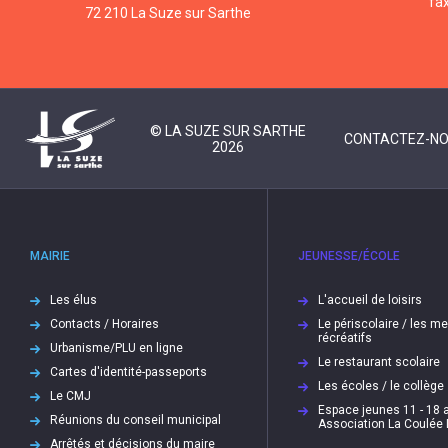
fa
72 210 La Suze sur Sarthe
© LA SUZE SUR SARTHE
CONTACTEZ-N
2026
MAIRIE
JEUNESSE/ÉCOLE
Les élus
L'accueil de loisirs
Contacts / Horaires
Le périscolaire / les m
récréatifs
Urbanisme/PLU en ligne
Le restaurant scolaire
Cartes d'identité-passeports
Les écoles / le collège
Le CMJ
Espace jeunes 11 - 18 a
Réunions du conseil municipal
Association La Coulée
Arrêtés et décisions du maire