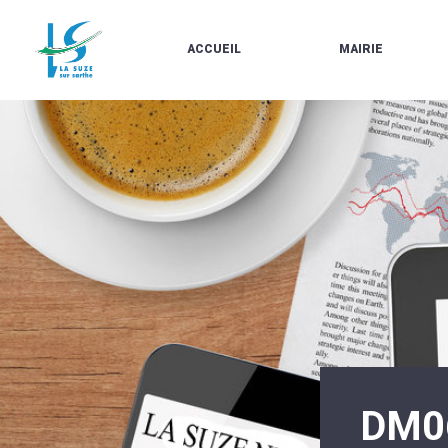
ACCUEIL
MAIRIE
LE
LES
MARCHÉ
ÉLUS
À
CONTACTS
PROPOS
/
DE
HORAIRES
LA
URBANISME/PLU
SUZE
EN
BULLETINS
LIGNE
EN
CARTES
LIGNE
D'IDENTITÉ-
PASSEPORTS
AGENDA
LE
CMJ
LA
SUZE
RÉUNIONS
AU
DU
DÉBUT
CONSEIL
DU
MUNICIPAL
20ÈME
ARRÊTÉS
SIÈCLE
ET
DM0
DÉCISIONS
DU
MAIRE