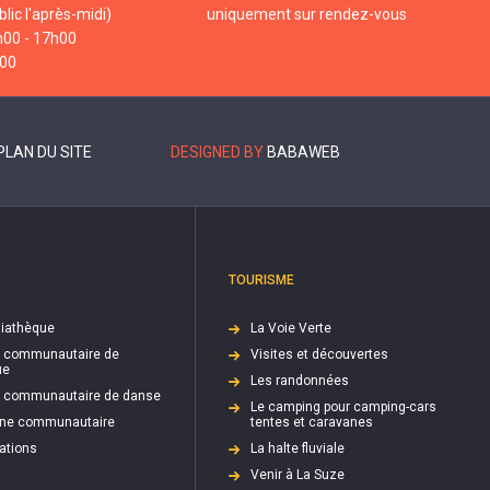
lic l'après-midi)
uniquement sur rendez-vous
h00 - 17h00
h00
PLAN DU SITE
DESIGNED BY
BABAWEB
TOURISME
iathèque
La Voie Verte
e communautaire de
Visites et découvertes
ue
Les randonnées
e communautaire de danse
Le camping pour camping-cars
cine communautaire
tentes et caravanes
ations
La halte fluviale
Venir à La Suze