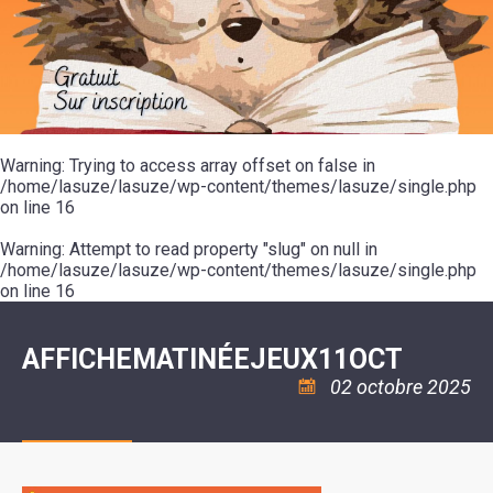
SCOLAIRE
20ÈME
RÉUNIONS
VOIE
DE
SIÈCLE
DU
LES
ENVIRONNEMENT
VERTE
MUSIQUE
CONSEIL
ÉCOLES
VISITES
L'ÉCOLE
MUNICIPAL
/
L'EAU
ET
COMMUNAUTAIRE
LE
ARRÊTÉS
ET
DÉCOUVERTES
DE
COLLÈGE
ET
L'ASSAINISSEMENT
DANSE
LES
DÉCISIONS
ESPACE
LA
LA
RANDONNÉES
DU
JEUNES
RÉSIDENCE
PISCINE
MAIRE
11
AUTONOMIE
LE
COMMUNAUTAIRE
-
LE
CAMPING
LE
Warning
18
: Trying to access array offset on false in
MOT
POUR
ASSOCIATIONS
CCAS
ANS
DE
/home/lasuze/lasuze/wp-content/themes/lasuze/single.php
CAMPING-
:
LA
LA
CARS
on line
16
ASSOCIATION
MINORITÉ
POLICE
TENTES
LA
MUNICIPALE
ET
COULÉE
Warning
CARAVANES
: Attempt to read property "slug" on null in
SÉCURITÉ
DOUCE
/
LA
/home/lasuze/lasuze/wp-content/themes/lasuze/single.php
RISQUES
HALTE
on line
16
MAJEURS
FLUVIALE
VENIR
SANTÉ/COMMERCES/ARTISANS
À
LA
AFFICHEMATINÉEJEUX11OCT
SUZE
02 octobre 2025