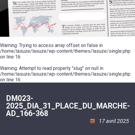
SCOLAIRE
20ÈME
RÉUNIONS
VOIE
DE
SIÈCLE
DU
LES
ENVIRONNEMENT
VERTE
MUSIQUE
CONSEIL
ÉCOLES
VISITES
L'ÉCOLE
MUNICIPAL
/
L'EAU
ET
COMMUNAUTAIRE
LE
ARRÊTÉS
ET
DÉCOUVERTES
DE
COLLÈGE
ET
L'ASSAINISSEMENT
DANSE
LES
DÉCISIONS
ESPACE
LA
LA
RANDONNÉES
DU
JEUNES
RÉSIDENCE
PISCINE
MAIRE
11
AUTONOMIE
LE
COMMUNAUTAIRE
-
LE
CAMPING
LE
Warning
18
: Trying to access array offset on false in
MOT
POUR
ASSOCIATIONS
CCAS
ANS
DE
/home/lasuze/lasuze/wp-content/themes/lasuze/single.php
CAMPING-
:
LA
LA
CARS
on line
16
ASSOCIATION
MINORITÉ
POLICE
TENTES
LA
MUNICIPALE
ET
COULÉE
Warning
CARAVANES
: Attempt to read property "slug" on null in
SÉCURITÉ
DOUCE
/
LA
/home/lasuze/lasuze/wp-content/themes/lasuze/single.php
RISQUES
HALTE
on line
16
MAJEURS
FLUVIALE
VENIR
SANTÉ/COMMERCES/ARTISANS
À
LA
DM023-
SUZE
2025_DIA_31_PLACE_DU_MARCHE-
AD_166-368
17 avril 2025