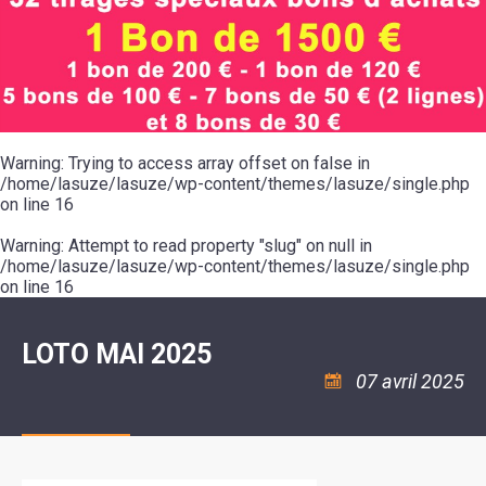
SCOLAIRE
20ÈME
RÉUNIONS
VOIE
DE
SIÈCLE
DU
LES
ENVIRONNEMENT
VERTE
MUSIQUE
CONSEIL
ÉCOLES
VISITES
L'ÉCOLE
MUNICIPAL
/
L'EAU
ET
COMMUNAUTAIRE
LE
ARRÊTÉS
ET
DÉCOUVERTES
DE
COLLÈGE
ET
L'ASSAINISSEMENT
DANSE
LES
DÉCISIONS
ESPACE
LA
LA
RANDONNÉES
DU
JEUNES
RÉSIDENCE
PISCINE
MAIRE
11
AUTONOMIE
LE
COMMUNAUTAIRE
-
LE
CAMPING
LE
Warning
18
: Trying to access array offset on false in
MOT
POUR
ASSOCIATIONS
CCAS
ANS
DE
/home/lasuze/lasuze/wp-content/themes/lasuze/single.php
CAMPING-
:
LA
LA
CARS
on line
16
ASSOCIATION
MINORITÉ
POLICE
TENTES
LA
MUNICIPALE
ET
COULÉE
Warning
CARAVANES
: Attempt to read property "slug" on null in
SÉCURITÉ
DOUCE
/
LA
/home/lasuze/lasuze/wp-content/themes/lasuze/single.php
RISQUES
HALTE
on line
16
MAJEURS
FLUVIALE
VENIR
SANTÉ/COMMERCES/ARTISANS
À
LA
LOTO MAI 2025
SUZE
07 avril 2025