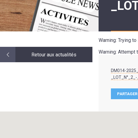
_LOT
LE
MOT
DE
LA
MINORITÉ
Warning
: Trying t
Warning
: Attempt 
Retour aux actualités
DM014-2025_a
_LOT_N°_2_-
PARTAGER 