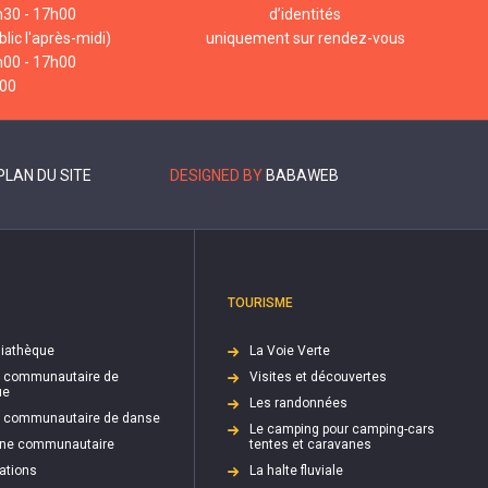
h30 - 17h00
d’identités
lic l'après-midi)
uniquement sur rendez-vous
h00 - 17h00
h00
PLAN DU SITE
DESIGNED BY
BABAWEB
TOURISME
iathèque
La Voie Verte
e communautaire de
Visites et découvertes
ue
Les randonnées
e communautaire de danse
Le camping pour camping-cars
cine communautaire
tentes et caravanes
ations
La halte fluviale