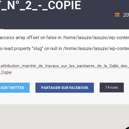
_N°_2_-_COPIE
ASSOCIATION
/
LA
RISQUES
COULÉE
MAJEURS
20
DOUCE
SANTÉ/COMMERCES/ARTISANS
o access array offset on false in
/home/lasuze/lasuze/wp-conten
to read property "slug" on null in
/home/lasuze/lasuze/wp-conten
ttribution_marché_de_travaux_sur_les_sanitaires_de_la_Salle_des_
_Copie
SUR TWITTER
PARTAGER SUR FACEBOOK
74 vues