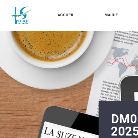
ACCUEIL
MAIRIE
LE
LES
MARCHÉ
ÉLUS
À
CONTACTS
PROPOS
/
DE
HORAIRES
LA
URBANISME/PLU
SUZE
EN
BULLETINS
LIGNE
EN
CARTES
LIGNE
D'IDENTITÉ-
PASSEPORTS
AGENDA
LE
CMJ
LA
SUZE
RÉUNIONS
AU
DU
DÉBUT
CONSEIL
DU
MUNICIPAL
DM0
20ÈME
ARRÊTÉS
SIÈCLE
ET
202
DÉCISIONS
DU
MAIRE