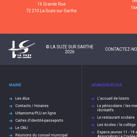
té
16 Grande Rue
fa
72 210 La Suze sur Sarthe
© LA SUZE SUR SARTHE
CONTACTEZ-N
2026
MAIRIE
JEUNESSE/ÉCOLE
Les élus
L'accueil de loisirs
Contacts / Horaires
Le périscolaire / les m
récréatifs
Urbanisme/PLU en ligne
Le restaurant scolaire
Cartes d'identité-passeports
Les écoles / le collège
Le CMJ
Espace jeunes 11 - 18 a
Réunions du conseil municipal
Association La Coulée