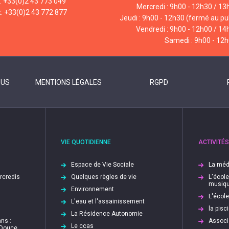
l: +33(0)2 43 773 049
Mercredi : 9h00 - 12h30 / 13
x: +33(0)2 43 772 877
Jeudi : 9h00 - 12h30 (fermé au pub
Vendredi : 9h00 - 12h00 / 14
Samedi : 9h00 - 12
OUS
MENTIONS LÉGALES
RGPD
VIE QUOTIDIENNE
ACTIVITÉS
Espace de Vie Sociale
La méd
ercredis
Quelques règles de vie
L'écol
musiq
Environnement
L'écol
L'eau et l'assainissement
la pis
La Résidence Autonomie
ns :
Associ
Le ccas
 Douce