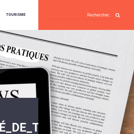
TOURISME
A
OIE
ERTE
ISITES
T
ÉCOUVERTES
ES
ANDONNÉES
E
AMPING
OUR
AMPING-
ARS
ENTES
T
ARAVANES
A
ALTE
LUVIALE
ENIR
É_DE_TRAVAUX_SUR_LES
A
UZE