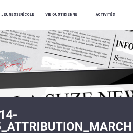
JEUNESSE/ÉCOLE
VIE QUOTIDIENNE
ACTIVITÉS
L'ACCUEIL
ESPACE
L
LA
DE
DE
V
MÉDIATHÈQUE
LOISIRS
VIE
V
L'ÉCOLE
SOCIALE
LE
V
COMMUNAUTAIRE
PÉRISCOLAIRE
QUELQUES
E
DE
/
RÈGLES
D
MUSIQUE
LES
DE
L
L'ÉCOLE
MERCREDIS
VIE
R
COMMUNAUTAIRE
RÉCRÉATIFS
DE
ENVIRONNEMENT
L
LE
DANSE
C
RESTAURANT
L'EAU
LA
P
SCOLAIRE
ET
PISCINE
C
LES
L'ASSAINISSEMENT
COMMUNAUTAIRE
C
ÉCOLES
T
LA
/
E
ASSOCIATIONS
RÉSIDENCE
LE
C
AUTONOMIE
COLLÈGE
L
ESPACE
LE
14-
H
JEUNES
CCAS
F
11
LA
V
-
5_ATTRIBUTION_MARCH
POLICE
À
18
MUNICIPALE
L
ANS
S
:
SÉCURITÉ