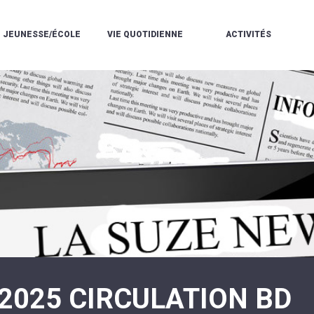
JEUNESSE/ÉCOLE
VIE QUOTIDIENNE
ACTIVITÉS
L'ACCUEIL
ESPACE
L
LA
DE
DE
V
MÉDIATHÈQUE
LOISIRS
VIE
V
L'ÉCOLE
SOCIALE
LE
V
COMMUNAUTAIRE
PÉRISCOLAIRE
QUELQUES
E
DE
/
RÈGLES
D
MUSIQUE
LES
DE
L
L'ÉCOLE
MERCREDIS
VIE
R
COMMUNAUTAIRE
RÉCRÉATIFS
DE
ENVIRONNEMENT
L
LE
DANSE
C
RESTAURANT
L'EAU
LA
P
SCOLAIRE
ET
PISCINE
C
LES
L'ASSAINISSEMENT
COMMUNAUTAIRE
C
ÉCOLES
T
LA
/
E
ASSOCIATIONS
RÉSIDENCE
LE
C
AUTONOMIE
COLLÈGE
L
ESPACE
LE
H
JEUNES
CCAS
F
11
LA
V
-
2025 CIRCULATION BD
POLICE
À
18
MUNICIPALE
L
ANS
S
:
SÉCURITÉ