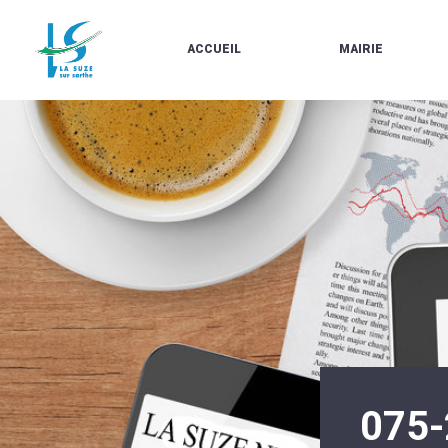
ACCUEIL
MAIRIE
LE
LES
MARCHÉ
ÉLUS
À
CONTACTS
PROPOS
/
DE
HORAIRES
LA
URBANISME/PLU
SUZE
EN
BULLETINS
LIGNE
EN
CARTES
LIGNE
D'IDENTITÉ-
PASSEPORTS
AGENDA
LE
CMJ
LA
SUZE
RÉUNIONS
AU
DU
DÉBUT
CONSEIL
DU
MUNICIPAL
20ÈME
ARRÊTÉS
SIÈCLE
ET
075-
DÉCISIONS
DU
MAIRE