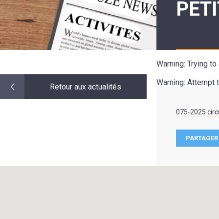
PETI
LE
MOT
DE
LA
MINORITÉ
Warning
: Trying t
Warning
: Attempt 
Retour aux actualités
075-2025 circu
PARTAGER 