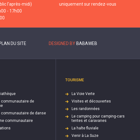
lic l'après-midi)
uniquement sur rendez-vous
h00 - 17h00
h00
PLAN DU SITE
DESIGNED BY
BABAWEB
TOURISME
iathèque
La Voie Verte
e communautaire de
Visites et découvertes
ue
Les randonnées
e communautaire de danse
Le camping pour camping-cars
cine communautaire
tentes et caravanes
ations
La halte fluviale
Venir à La Suze