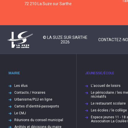
fa
72 210 La Suze sur Sarthe
© LA SUZE SUR SARTHE
CONTACTEZ-N
2026
MAIRIE
JEUNESSE/ÉCOLE
Les élus
L'accueil de loisirs
Contacts / Horaires
Le périscolaire / les m
récréatifs
Urbanisme/PLU en ligne
Le restaurant scolaire
Cartes d'identité-passeports
Les écoles / le collège
Le CMJ
Espace jeunes 11 - 18 a
Réunions du conseil municipal
Association La Coulée
Arrêtés et décisions du maire