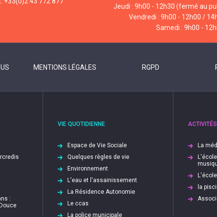
x: +33(0)2 43 772 877
Jeudi : 9h00 - 12h30 (fermé au pub
Vendredi : 9h00 - 12h00 / 14
Samedi : 9h00 - 12
OUS
MENTIONS LÉGALES
RGPD
VIE QUOTIDIENNE
ACTIVITÉS
Espace de Vie Sociale
La méd
ercredis
Quelques règles de vie
L'écol
musiq
Environnement
L'écol
L'eau et l'assainissement
la pis
La Résidence Autonomie
ns :
Associ
Le ccas
 Douce
La police municipale