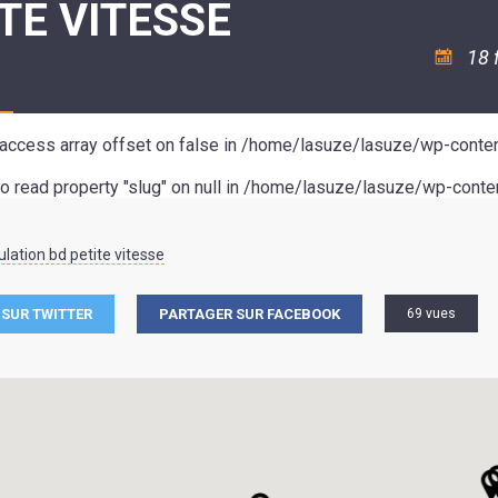
TE VITESSE
ASSOCIATION
/
LA
RISQUES
COULÉE
MAJEURS
18 
DOUCE
SANTÉ/COMMERCES/ARTISANS
o access array offset on false in
/home/lasuze/lasuze/wp-conten
to read property "slug" on null in
/home/lasuze/lasuze/wp-conten
lation bd petite vitesse
SUR TWITTER
PARTAGER SUR FACEBOOK
69 vues