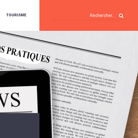
TOURISME
A
OIE
ERTE
ISITES
T
ÉCOUVERTES
ES
ANDONNÉES
E
AMPING
OUR
AMPING-
ARS
ENTES
T
ARAVANES
A
ALTE
LUVIALE
ENIR
A
UZE