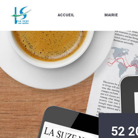
ACCUEIL
MAIRIE
LE
LES
MARCHÉ
ÉLUS
À
CONTACTS
PROPOS
/
DE
HORAIRES
LA
URBANISME/PLU
SUZE
EN
BULLETINS
LIGNE
EN
CARTES
LIGNE
D'IDENTITÉ-
PASSEPORTS
AGENDA
LE
CMJ
LA
SUZE
RÉUNIONS
AU
DU
DÉBUT
CONSEIL
DU
MUNICIPAL
20ÈME
ARRÊTÉS
SIÈCLE
ET
52 2
DÉCISIONS
DU
MAIRE