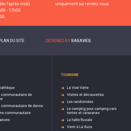
lic l'après-midi)
uniquement sur rendez-vous
h00 - 17h00
h00
PLAN DU SITE
DESIGNED BY
BABAWEB
TOURISME
iathèque
La Voie Verte
e communautaire de
Visites et découvertes
ue
Les randonnées
e communautaire de danse
Le camping pour camping-cars
cine communautaire
tentes et caravanes
ations
La halte fluviale
Venir à La Suze