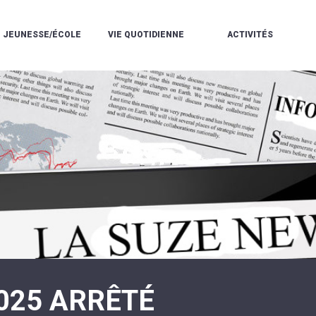
JEUNESSE/ÉCOLE
VIE QUOTIDIENNE
ACTIVITÉS
L'ACCUEIL
ESPACE
L
LA
DE
DE
V
MÉDIATHÈQUE
LOISIRS
VIE
V
L'ÉCOLE
SOCIALE
LE
V
COMMUNAUTAIRE
PÉRISCOLAIRE
QUELQUES
E
DE
/
RÈGLES
D
MUSIQUE
LES
DE
L
L'ÉCOLE
MERCREDIS
VIE
R
COMMUNAUTAIRE
RÉCRÉATIFS
DE
ENVIRONNEMENT
L
LE
DANSE
C
RESTAURANT
L'EAU
LA
P
SCOLAIRE
ET
PISCINE
C
LES
L'ASSAINISSEMENT
COMMUNAUTAIRE
C
ÉCOLES
T
LA
/
E
ASSOCIATIONS
RÉSIDENCE
LE
C
AUTONOMIE
COLLÈGE
L
ESPACE
LE
H
JEUNES
CCAS
F
11
LA
V
-
025 ARRÊTÉ
POLICE
À
18
MUNICIPALE
L
ANS
S
:
SÉCURITÉ