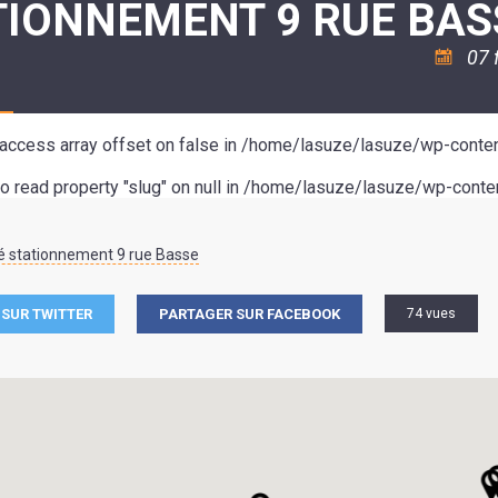
TIONNEMENT 9 RUE BAS
ASSOCIATION
/
LA
RISQUES
COULÉE
MAJEURS
07 
DOUCE
SANTÉ/COMMERCES/ARTISANS
o access array offset on false in
/home/lasuze/lasuze/wp-conten
to read property "slug" on null in
/home/lasuze/lasuze/wp-conten
é stationnement 9 rue Basse
SUR TWITTER
PARTAGER SUR FACEBOOK
74 vues