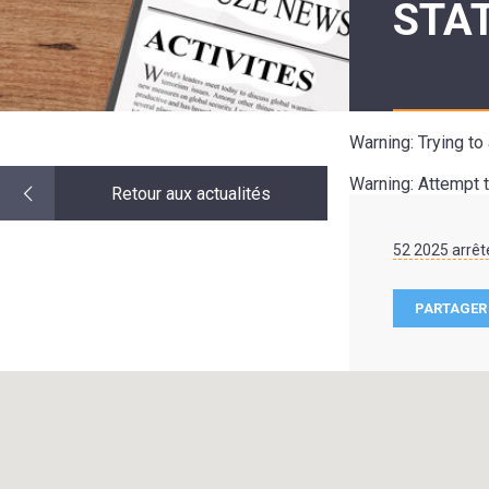
STA
LE
MOT
DE
LA
MINORITÉ
Warning
: Trying t
Warning
: Attempt 
Retour aux actualités
52 2025 arrêt
PARTAGER 