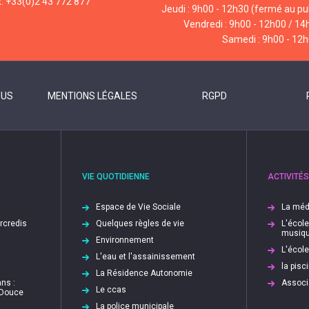
x: +33(0)2 43 772 877
Jeudi : 9h00 - 12h30 (fermé au pub
Vendredi : 9h00 - 12h00 / 14
Samedi : 9h00 - 12
OUS
MENTIONS LÉGALES
RGPD
VIE QUOTIDIENNE
ACTIVITÉS
Espace de Vie Sociale
La méd
ercredis
Quelques règles de vie
L'écol
musiq
Environnement
L'écol
L'eau et l'assainissement
la pis
La Résidence Autonomie
ns :
Associ
Le ccas
 Douce
La police municipale