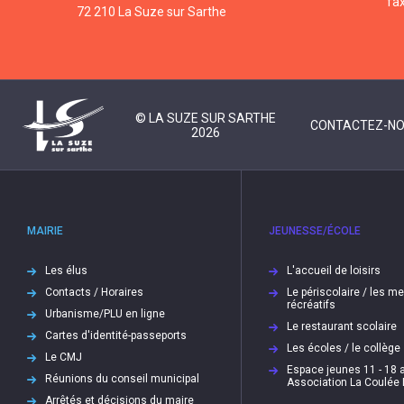
fa
72 210 La Suze sur Sarthe
© LA SUZE SUR SARTHE
CONTACTEZ-N
2026
MAIRIE
JEUNESSE/ÉCOLE
Les élus
L'accueil de loisirs
Contacts / Horaires
Le périscolaire / les m
récréatifs
Urbanisme/PLU en ligne
Le restaurant scolaire
Cartes d'identité-passeports
Les écoles / le collège
Le CMJ
Espace jeunes 11 - 18 a
Réunions du conseil municipal
Association La Coulée
Arrêtés et décisions du maire