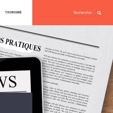
TOURISME
A
OIE
ERTE
ISITES
T
ÉCOUVERTES
ES
ANDONNÉES
E
AMPING
OUR
AMPING-
ARS
ENTES
T
ARAVANES
A
ALTE
LUVIALE
ENIR
A
UZE