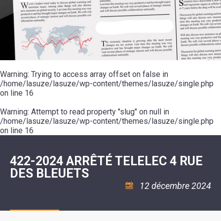
SCOLAIRE
20ÈME
RÉUNIONS
VOIE
DE
SIÈCLE
DU
LES
ENVIRONNEMENT
VERTE
MUSIQUE
CONSEIL
ÉCOLES
VISITES
L'ÉCOLE
MUNICIPAL
/
L'EAU
ET
COMMUNAUTAIRE
LE
ARRÊTÉS
ET
DÉCOUVERTES
DE
COLLÈGE
ET
L'ASSAINISSEMENT
DANSE
LES
DÉCISIONS
ESPACE
LA
LA
RANDONNÉES
DU
JEUNES
RÉSIDENCE
PISCINE
MAIRE
11
AUTONOMIE
LE
COMMUNAUTAIRE
-
LE
CAMPING
LE
Warning
18
: Trying to access array offset on false in
MOT
POUR
ASSOCIATIONS
CCAS
ANS
DE
/home/lasuze/lasuze/wp-content/themes/lasuze/single.php
CAMPING-
:
LA
LA
CARS
on line
16
ASSOCIATION
MINORITÉ
POLICE
TENTES
LA
MUNICIPALE
ET
COULÉE
Warning
CARAVANES
: Attempt to read property "slug" on null in
SÉCURITÉ
DOUCE
/
LA
/home/lasuze/lasuze/wp-content/themes/lasuze/single.php
RISQUES
HALTE
on line
16
MAJEURS
FLUVIALE
VENIR
SANTÉ/COMMERCES/ARTISANS
À
LA
422-2024 ARRÊTÉ TELELEC 4 RUE
SUZE
DES BLEUETS
12 décembre 2024