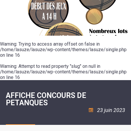
SCOLAIRE
20ÈME
RÉUNIONS
VOIE
DE
SIÈCLE
DU
LES
ENVIRONNEMENT
VERTE
MUSIQUE
CONSEIL
ÉCOLES
VISITES
L'ÉCOLE
MUNICIPAL
/
L'EAU
ET
COMMUNAUTAIRE
LE
ARRÊTÉS
ET
DÉCOUVERTES
DE
COLLÈGE
ET
L'ASSAINISSEMENT
DANSE
LES
DÉCISIONS
ESPACE
LA
LA
RANDONNÉES
DU
JEUNES
RÉSIDENCE
PISCINE
MAIRE
11
AUTONOMIE
LE
COMMUNAUTAIRE
-
LE
CAMPING
LE
Warning
18
: Trying to access array offset on false in
MOT
POUR
ASSOCIATIONS
CCAS
ANS
DE
/home/lasuze/lasuze/wp-content/themes/lasuze/single.php
CAMPING-
:
LA
LA
CARS
on line
16
ASSOCIATION
MINORITÉ
POLICE
TENTES
LA
MUNICIPALE
ET
COULÉE
Warning
CARAVANES
: Attempt to read property "slug" on null in
SÉCURITÉ
DOUCE
/
LA
/home/lasuze/lasuze/wp-content/themes/lasuze/single.php
RISQUES
HALTE
on line
16
MAJEURS
FLUVIALE
VENIR
SANTÉ/COMMERCES/ARTISANS
À
LA
AFFICHE CONCOURS DE
SUZE
PETANQUES
23 juin 2023